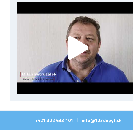
+421 322 633 101
info@123dopyt.sk
|