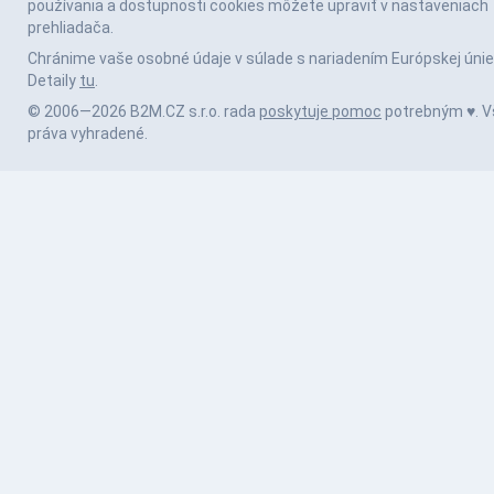
používania a dostupnosti cookies môžete upraviť v nastaveniach
prehliadača.
Chránime vaše osobné údaje v súlade s nariadením Európskej únie
Detaily
tu
.
© 2006—2026 B2M.CZ s.r.o. rada
poskytuje pomoc
potrebným ♥️. V
práva vyhradené.