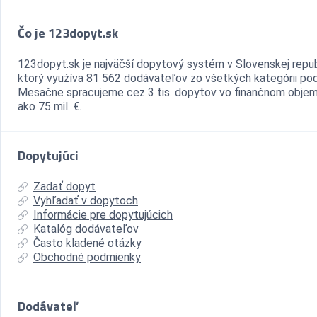
Čo je 123dopyt.sk
123dopyt.sk je najväčší dopytový systém v Slovenskej repub
ktorý využíva 81 562 dodávateľov zo všetkých kategórii pod
Mesačne spracujeme cez 3 tis. dopytov vo finančnom objem
ako 75 mil. €.
Dopytujúci
Zadať dopyt
Vyhľadať v dopytoch
Informácie pre dopytujúcich
Katalóg dodávateľov
Často kladené otázky
Obchodné podmienky
Dodávateľ