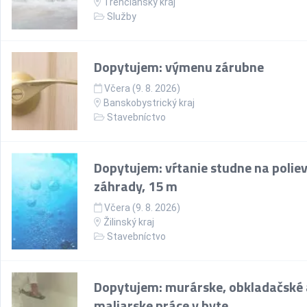
Trenčiansky kraj
Služby
Dopytujem: výmenu zárubne
Včera (9. 8. 2026)
Banskobystrický kraj
Stavebníctvo
Dopytujem: vŕtanie studne na polie
záhrady, 15 m
Včera (9. 8. 2026)
Žilinský kraj
Stavebníctvo
Dopytujem: murárske, obkladačské 
maliarske práce v byte