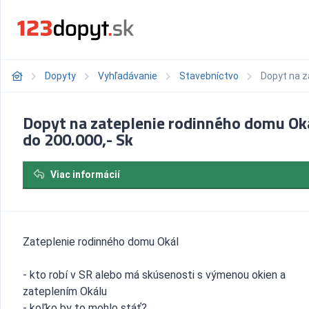
Dopyty
Vyhľadávanie
Stavebníctvo
Dopyt na z
Dopyt na zateplenie rodinného domu Ok
do 200.000,- Sk
Viac informácií
Zateplenie rodinného domu Okál
- kto robí v SR alebo má skúsenosti s výmenou okien a
zateplením Okálu
- koľko by to mohlo stáť?