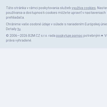
Táto stránka v rámci poskytovania služieb
využíva cookies
. Nasta
používania a dostupnosti cookies môžete upraviť v nastaveniach
prehliadača.
Chránime vaše osobné údaje v súlade s nariadením Európskej únie
Detaily
tu
.
© 2006—2026 B2M.CZ s.r.o. rada
poskytuje pomoc
potrebným ♥️. V
práva vyhradené.