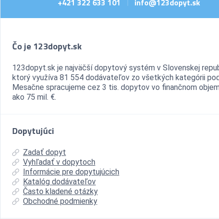
+421 322 633 101
info@123dopyt.sk
|
Čo je 123dopyt.sk
123dopyt.sk je najväčší dopytový systém v Slovenskej repub
ktorý využíva 81 554 dodávateľov zo všetkých kategórii pod
Mesačne spracujeme cez 3 tis. dopytov vo finančnom objem
ako 75 mil. €.
Dopytujúci
Zadať dopyt
Vyhľadať v dopytoch
Informácie pre dopytujúcich
Katalóg dodávateľov
Často kladené otázky
Obchodné podmienky