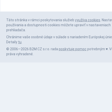
Táto stránka v rámci poskytovania služieb
využíva cookies
. Nasta
používania a dostupnosti cookies môžete upraviť v nastaveniach
prehliadača.
Chránime vaše osobné údaje v súlade s nariadením Európskej únie
Detaily
tu
.
© 2006—2026 B2M.CZ s.r.o. rada
poskytuje pomoc
potrebným ♥️. V
práva vyhradené.