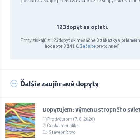
ponuku a získajte prvého zákazníka z 123dopyt.sk ešte dne
123dopyt sa oplatí.
Firmy získajú z 123dopyt.sk mesačne
3 zákazky v priemern
hodnote 3 241 €
.
Začnite
preto hneď.
Ďalšie zaujímavé dopyty
Dopytujem: výmenu stropného sviet
Predvčerom (7. 8. 2026)
Česká republika
Stavebníctvo