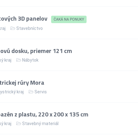
tových 3D panelov
ČAKÁ NA PONUKY
kraj
Stavebníctvo
lovú dosku, priemer 121 cm
ý kraj
Nábytok
rickej rúry Mora
strický kraj
Servis
zén z plastu, 220 x 200 x 135 cm
ý kraj
Stavebný materiál