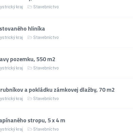
strický kraj
Stavebníctvo
stovaného hliníka
strický kraj
Stavebníctvo
ravy pozemku, 550 m2
strický kraj
Stavebníctvo
rubníkov a pokládku zámkovej dlažby, 70 m2
strický kraj
Stavebníctvo
apínaného stropu, 5 x 4 m
strický kraj
Stavebníctvo