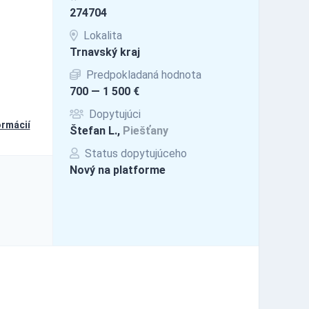
274704
Lokalita
Trnavský kraj
Predpokladaná hodnota
700 — 1 500 €
Dopytujúci
ormácií
Štefan L.,
Piešťany
Status dopytujúceho
Nový na platforme