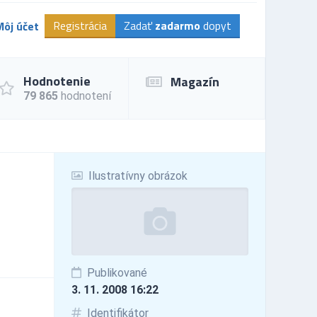
Registrácia
Zadať
zadarmo
dopyt
Môj účet
Hodnotenie
Magazín
79 865
hodnotení
Ilustratívny obrázok
Publikované
3. 11. 2008 16:22
Identifikátor