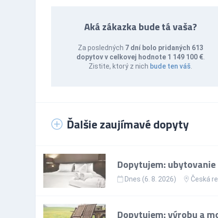
Aká zákazka bude tá vaša?
Za posledných
7 dní bolo pridaných 613
dopytov v celkovej hodnote 1 149 100 €
.
Zistite, ktorý z nich
bude ten váš
.
Ďalšie zaujímavé dopyty
Dopytujem: ubytovanie p
Dnes (6. 8. 2026)
Česká re
Dopytujem: výrobu a mo