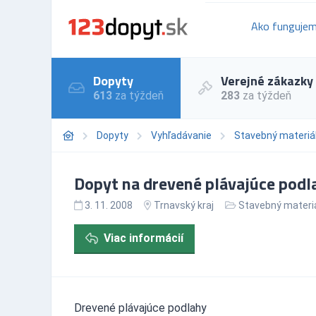
Ako funguje
Dopyty
Verejné zákazky
613
za týždeň
283
za týždeň
Dopyty
Vyhľadávanie
Stavebný materiá
Dopyt na drevené plávajúce podl
3. 11. 2008
Trnavský kraj
Stavebný materi
Viac informácií
Drevené plávajúce podlahy