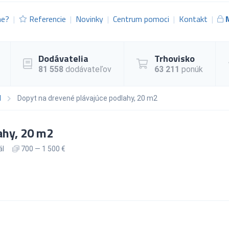
me?
Referencie
Novinky
Centrum pomoci
Kontakt
Dodávatelia
Trhovisko
81 558
dodávateľov
63 211
ponúk
l
Dopyt na drevené plávajúce podlahy, 20 m2
ahy, 20 m2
ál
700 — 1 500 €