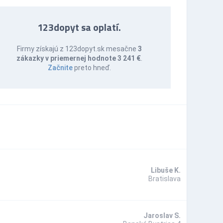
123dopyt sa oplatí.
Firmy získajú z 123dopyt.sk mesačne
3
zákazky v priemernej hodnote 3 241 €
.
Začnite
preto hneď.
Libuše K.
Bratislava
Jaroslav S.