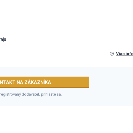
aja
Viac inf
NTAKT NA ZÁKAZNÍKA
 registrovaný dodávateľ,
prihláste sa
.