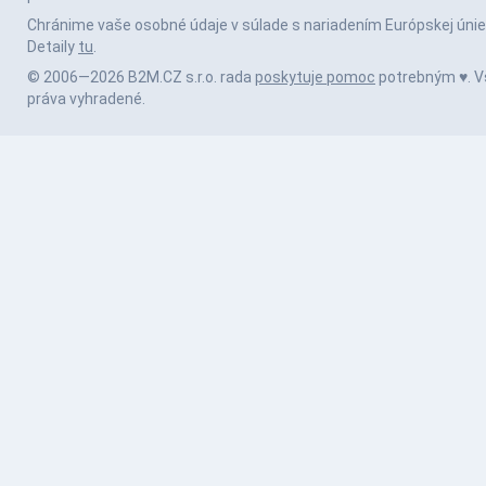
Chránime vaše osobné údaje v súlade s nariadením Európskej únie
Detaily
tu
.
© 2006—2026 B2M.CZ s.r.o. rada
poskytuje pomoc
potrebným ♥️. V
práva vyhradené.