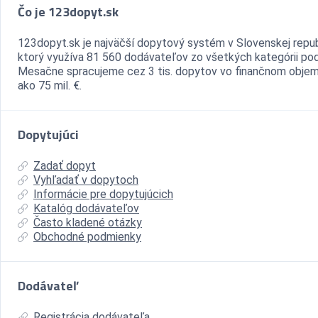
Čo je 123dopyt.sk
123dopyt.sk je najväčší dopytový systém v Slovenskej repub
ktorý využíva 81 560 dodávateľov zo všetkých kategórii pod
Mesačne spracujeme cez 3 tis. dopytov vo finančnom objem
ako 75 mil. €.
Dopytujúci
Zadať dopyt
Vyhľadať v dopytoch
Informácie pre dopytujúcich
Katalóg dodávateľov
Často kladené otázky
Obchodné podmienky
Dodávateľ
Registrácia dodávateľa