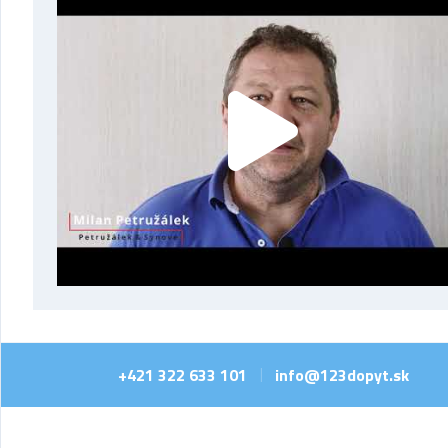
+421 322 633 101
info@123dopyt.sk
|