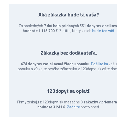
Aká zákazka bude tá vaša?
Za posledných
7 dní bolo pridaných 551 dopytov v celkov
hodnote 1 115 700 €
. Zistite, ktorý z nich
bude ten váš
.
Zákazky bez dodávateľa.
474 dopytov zatiaľ nemá žiadnu ponuku
.
Pošlite im
vašu
ponuku a získajte prvého zákazníka z 123dopyt.sk ešte dne
123dopyt sa oplatí.
Firmy získajú z 123dopyt.sk mesačne
3 zákazky v priemern
hodnote 3 241 €
.
Začnite
preto hneď.