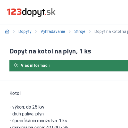
Dopyty
Vyhľadávanie
Stroje
Dopyt na kotol na p
Dopyt na kotol na plyn, 1 ks
Viac informácií
Kotol
- výkon: do 25 kw
- druh paliva: plyn
- špecifikácia množstva: 1 ks
- maximálna cena: 40.000,- Sk