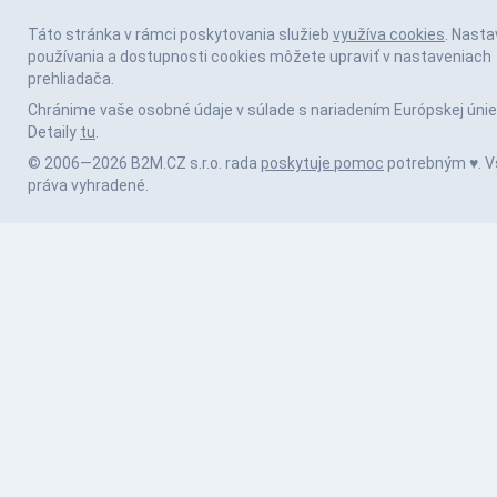
Táto stránka v rámci poskytovania služieb
využíva cookies
. Nasta
používania a dostupnosti cookies môžete upraviť v nastaveniach
prehliadača.
Chránime vaše osobné údaje v súlade s nariadením Európskej únie
Detaily
tu
.
© 2006—2026 B2M.CZ s.r.o. rada
poskytuje pomoc
potrebným ♥️. V
práva vyhradené.