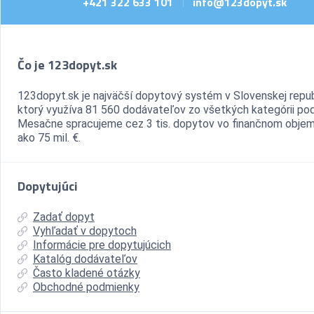
+421 322 633 101
info@123dopyt.sk
|
Čo je 123dopyt.sk
123dopyt.sk je najväčší dopytový systém v Slovenskej repub
ktorý využíva 81 560 dodávateľov zo všetkých kategórii pod
Mesačne spracujeme cez 3 tis. dopytov vo finančnom objem
ako 75 mil. €.
Dopytujúci
Zadať dopyt
Vyhľadať v dopytoch
Informácie pre dopytujúcich
Katalóg dodávateľov
Často kladené otázky
Obchodné podmienky