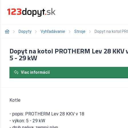
Dopyty
Vyhľadávanie
Stroje
Dopyt na kotol PR
Dopyt na kotol PROTHERM Lev 28 KKV v
5 - 29 kW
Viac informácií
Kotle
- popis: PROTHERM Lev 28 KKV v 18
- výkon: 5 - 29 kW
- druh paliva: zemný plyn