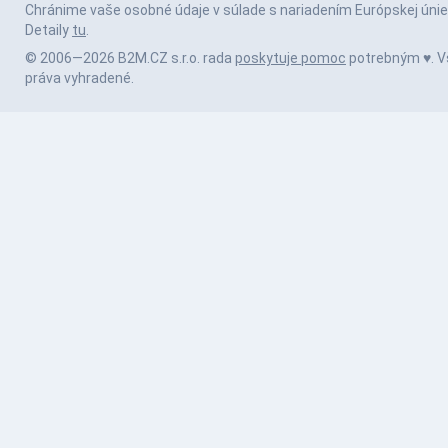
Chránime vaše osobné údaje v súlade s nariadením Európskej únie
Detaily
tu
.
© 2006—2026 B2M.CZ s.r.o. rada
poskytuje pomoc
potrebným ♥️. V
práva vyhradené.