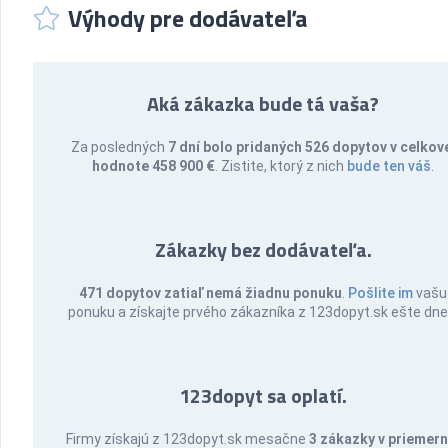
Výhody pre dodávateľa
Aká zákazka bude tá vaša?
Za posledných
7 dní bolo pridaných 526 dopytov v celkov
hodnote 458 900 €
. Zistite, ktorý z nich
bude ten váš
.
Zákazky bez dodávateľa.
471 dopytov zatiaľ nemá žiadnu ponuku
.
Pošlite im
vašu
ponuku a získajte prvého zákazníka z 123dopyt.sk ešte dne
123dopyt sa oplatí.
Firmy získajú z 123dopyt.sk mesačne
3 zákazky v priemern