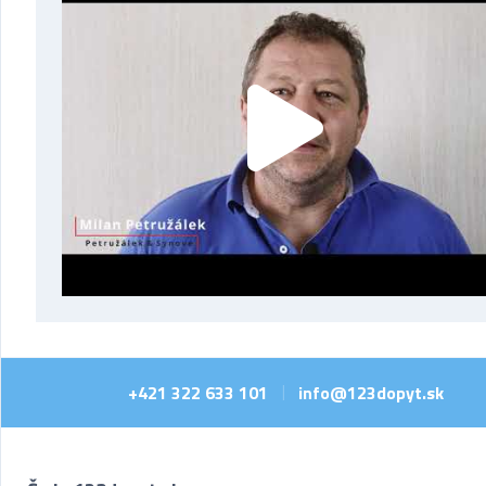
+421 322 633 101
info@123dopyt.sk
|