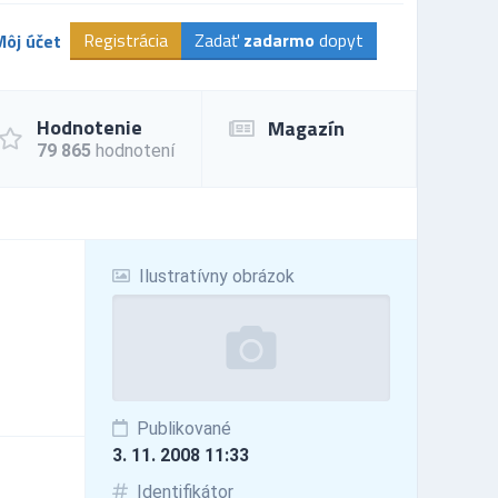
Registrácia
Zadať
zadarmo
dopyt
Môj účet
Hodnotenie
Magazín
79 865
hodnotení
Ilustratívny obrázok
Publikované
3. 11. 2008 11:33
Identifikátor