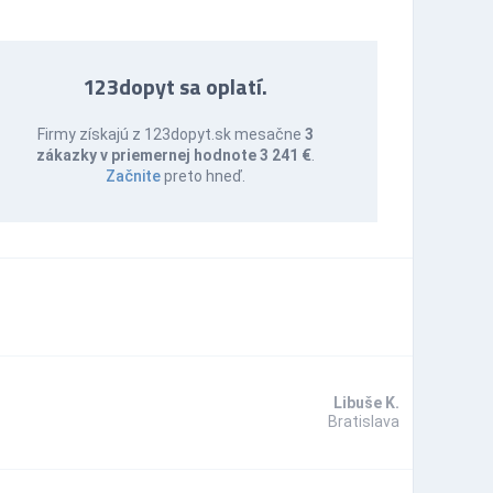
123dopyt sa oplatí.
Firmy získajú z 123dopyt.sk mesačne
3
zákazky v priemernej hodnote 3 241 €
.
Začnite
preto hneď.
Libuše K.
Bratislava