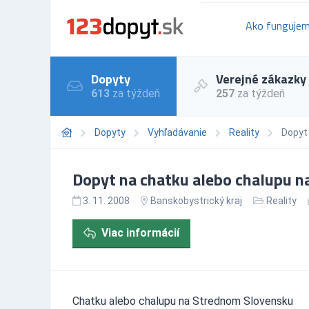
Ako funguje
Dopyty
Verejné zákazky
613
za týždeň
257
za týždeň
Dopyty
Vyhľadávanie
Reality
Dopyt
Dopyt na chatku alebo chalupu n
3. 11. 2008
Banskobystrický kraj
Reality
Viac informácií
Chatku alebo chalupu na Strednom Slovensku