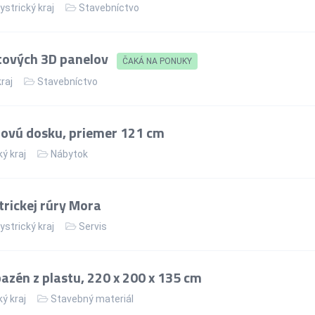
strický kraj
Stavebníctvo
tových 3D panelov
ČAKÁ NA PONUKY
kraj
Stavebníctvo
lovú dosku, priemer 121 cm
ý kraj
Nábytok
rickej rúry Mora
strický kraj
Servis
zén z plastu, 220 x 200 x 135 cm
ý kraj
Stavebný materiál