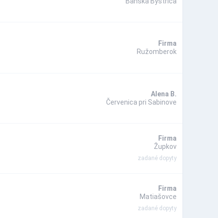
Banská Bystrica
Firma
Ružomberok
Alena B.
Červenica pri Sabinove
Firma
Župkov
zadané dopyty
Firma
Matiašovce
zadané dopyty