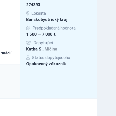
274393
Lokalita
Banskobystrický kraj
Predpokladaná hodnota
1 500 — 7 000 €
Dopytujúci
Katka S.,
Mičina
ormácií
Status dopytujúceho
Opakovaný zákazník