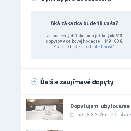
Aká zákazka bude tá vaša?
Za posledných
7 dní bolo pridaných 613
dopytov v celkovej hodnote 1 149 100 €
.
Zistite, ktorý z nich
bude ten váš
.
Ďalšie zaujímavé dopyty
Dopytujem: ubytovanie p
Dnes (6. 8. 2026)
Česká re