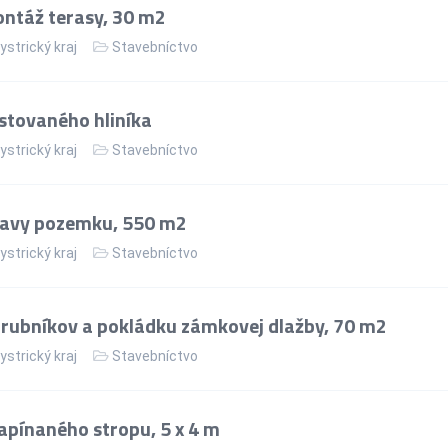
ntáž terasy, 30 m2
strický kraj
Stavebníctvo
stovaného hliníka
strický kraj
Stavebníctvo
ravy pozemku, 550 m2
strický kraj
Stavebníctvo
rubníkov a pokládku zámkovej dlažby, 70 m2
strický kraj
Stavebníctvo
apínaného stropu, 5 x 4 m