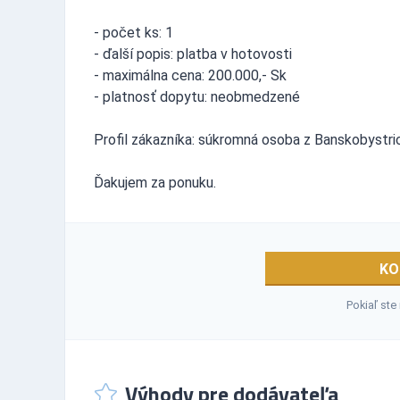
- počet ks: 1
- ďalší popis: platba v hotovosti
- maximálna cena: 200.000,- Sk
- platnosť dopytu: neobmedzené
Profil zákazníka: súkromná osoba z Banskobystri
Ďakujem za ponuku.
KO
Pokiaľ ste
Výhody pre dodávateľa