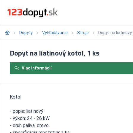
Dopyty
Vyhľadávanie
Stroje
Dopyt na liatinový 
Dopyt na liatinový kotol, 1 ks
Viac informácií
Kotol
- popis: liatinový
- výkon: 24 - 26 kW
- druh paliva: drevo
- špecifikácia množstva: 1 ks