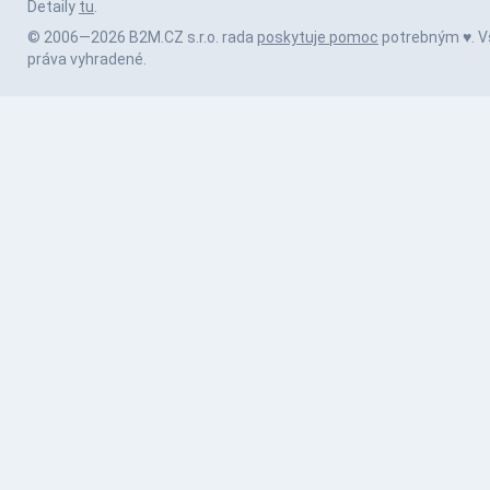
Detaily
tu
.
© 2006—2026 B2M.CZ s.r.o. rada
poskytuje pomoc
potrebným ♥️. V
práva vyhradené.