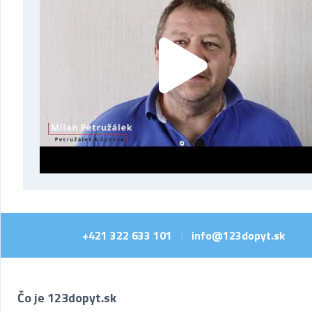
+421 322 633 101
info@123dopyt.sk
|
Čo je 123dopyt.sk