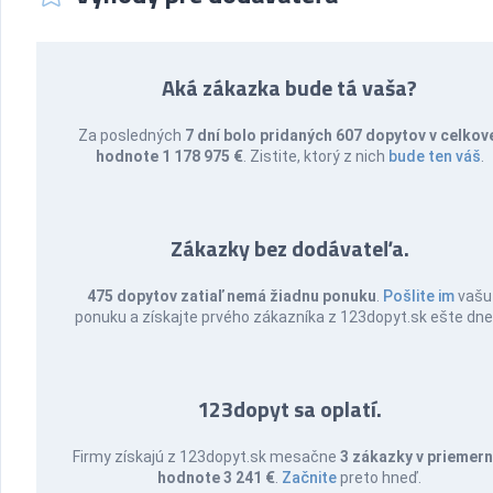
Aká zákazka bude tá vaša?
Za posledných
7 dní bolo pridaných 607 dopytov v celkov
hodnote 1 178 975 €
. Zistite, ktorý z nich
bude ten váš
.
Zákazky bez dodávateľa.
475 dopytov zatiaľ nemá žiadnu ponuku
.
Pošlite im
vašu
ponuku a získajte prvého zákazníka z 123dopyt.sk ešte dne
123dopyt sa oplatí.
Firmy získajú z 123dopyt.sk mesačne
3 zákazky v priemern
hodnote 3 241 €
.
Začnite
preto hneď.