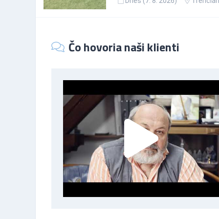
Dnes (7. 8. 2026)
Trenčian
Čo hovoria naši klienti