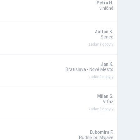
Petra H.
viničné
Zoltán K.
Senec
zadané dopyty
Jan K.
Bratislava - Nové Mesto
zadané dopyty
Milan S.
Víťaz
zadané dopyty
Ľubomíra F.
Rudník pri Myjave