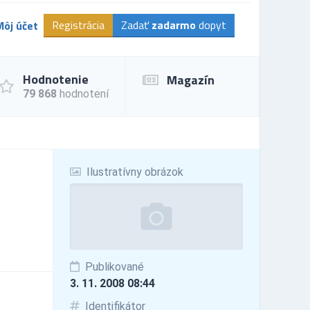
Registrácia
Zadať
zadarmo
dopyt
Môj účet
Hodnotenie
Magazín
79 868
hodnotení
Ilustratívny obrázok
Publikované
3. 11. 2008 08:44
Identifikátor