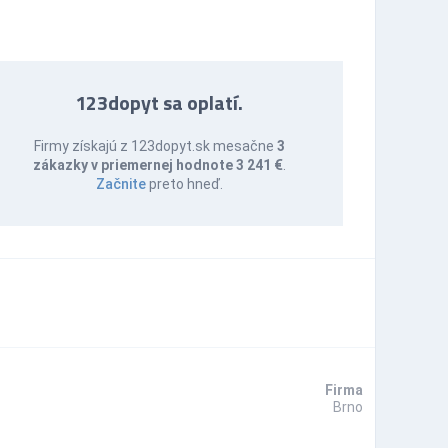
123dopyt sa oplatí.
Firmy získajú z 123dopyt.sk mesačne
3
zákazky v priemernej hodnote 3 241 €
.
Začnite
preto hneď.
Firma
Brno