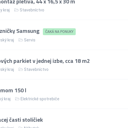
ntáž pletiva, 44 x 16,5 x 30 m
y kraj
Stavebníctvo
azničky Samsung
ČAKÁ NA PONUKY
ský kraj
Servis
ých parkiet v jednej izbe, cca 18 m2
ský kraj
Stavebníctvo
jemom 150 l
ý kraj
Elektrické spotrebiče
ej časti stoličiek