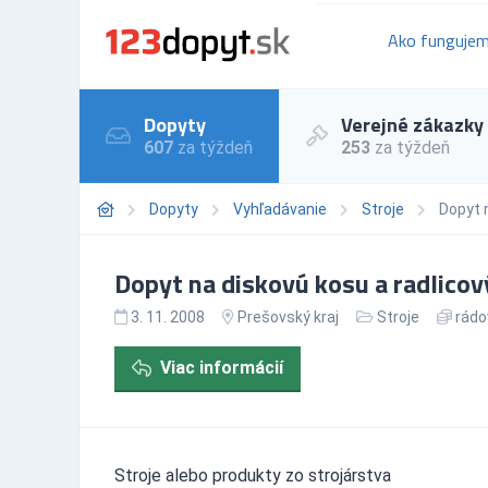
Ako funguje
Dopyty
Verejné zákazky
607
za týždeň
253
za týždeň
Dopyty
Vyhľadávanie
Stroje
Dopyt n
Dopyt na diskovú kosu a radlicový
3. 11. 2008
Prešovský kraj
Stroje
rádov
Viac informácií
Stroje alebo produkty zo strojárstva