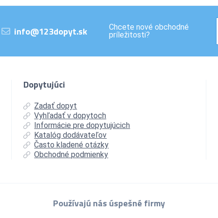
Chcete nové obchodné
info@123dopyt.sk
príležitosti?
Dopytujúci
Zadať dopyt
Vyhľadať v dopytoch
Informácie pre dopytujúcich
Katalóg dodávateľov
Často kladené otázky
Obchodné podmienky
Používajú nás úspešné firmy