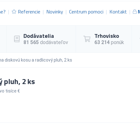
me?
Referencie
Novinky
Centrum pomoci
Kontakt
Dodávatelia
Trhovisko
81 565
dodávateľov
63 214
ponúk
a diskovú kosu a radlicový pluh, 2 ks
 pluh, 2 ks
o tisíce €