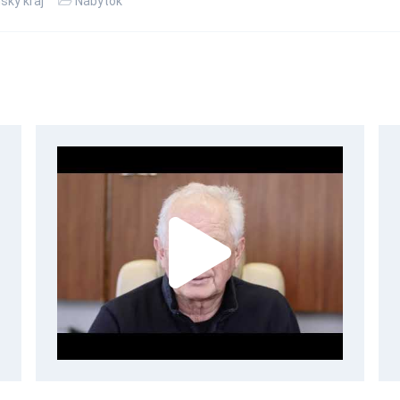
sky kraj
Nábytok