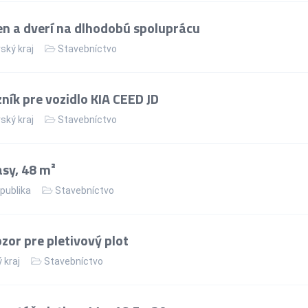
n a dverí na dlhodobú spoluprácu
ský kraj
Stavebníctvo
ík pre vozidlo KIA CEED JD
ský kraj
Stavebníctvo
asy, 48 m²
publika
Stavebníctvo
or pre pletivový plot
 kraj
Stavebníctvo