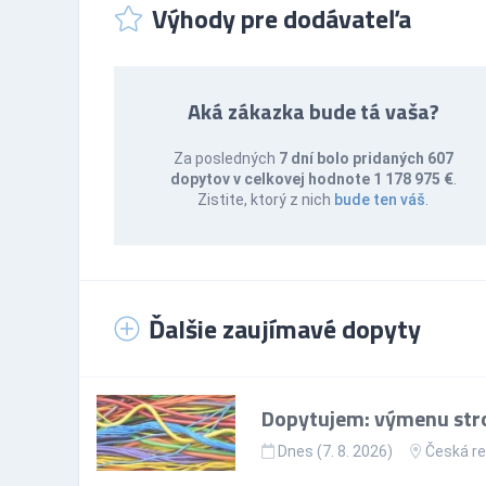
Výhody pre dodávateľa
Aká zákazka bude tá vaša?
Za posledných
7 dní bolo pridaných 607
dopytov v celkovej hodnote 1 178 975 €
.
Zistite, ktorý z nich
bude ten váš
.
Ďalšie zaujímavé dopyty
Dopytujem: výmenu stro
Dnes (7. 8. 2026)
Česká re