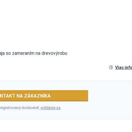
raja so zameraním na drevovýrobu
Viac inf
NTAKT NA ZÁKAZNÍKA
 registrovaný dodávateľ,
prihláste sa
.