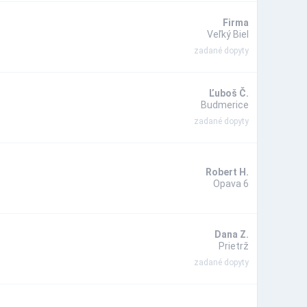
Firma
Veľký Biel
zadané dopyty
Ľuboš Č.
Budmerice
zadané dopyty
Robert H.
Opava 6
Dana Z.
Prietrž
zadané dopyty