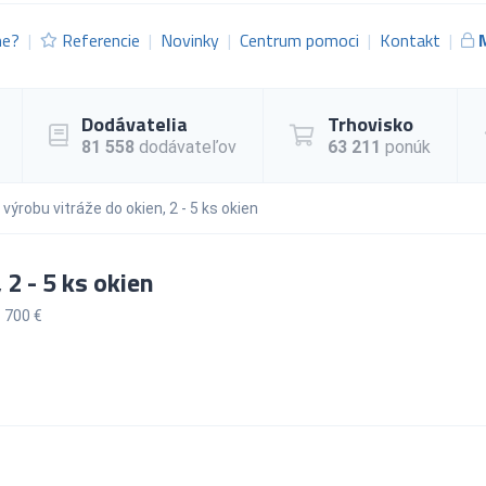
me?
Referencie
Novinky
Centrum pomoci
Kontakt
Dodávatelia
Trhovisko
81 558
dodávateľov
63 211
ponúk
výrobu vitráže do okien, 2 - 5 ks okien
 2 - 5 ks okien
 700 €