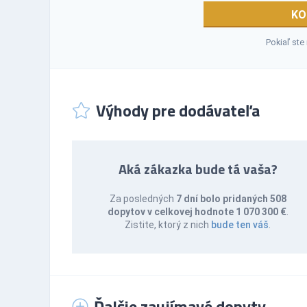
KO
Pokiaľ ste
Výhody pre dodávateľa
Aká zákazka bude tá vaša?
Za posledných
7 dní bolo pridaných 508
dopytov v celkovej hodnote 1 070 300 €
.
Zistite, ktorý z nich
bude ten váš
.
Ďalšie zaujímavé dopyty