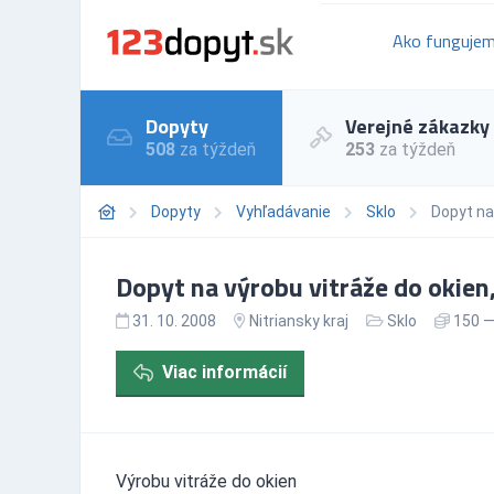
Ako funguje
Dopyty
Verejné zákazky
508
za týždeň
253
za týždeň
Dopyty
Vyhľadávanie
Sklo
Dopyt na 
Dopyt na výrobu vitráže do okien,
31. 10. 2008
Nitriansky kraj
Sklo
150 —
Viac informácií
Výrobu vitráže do okien