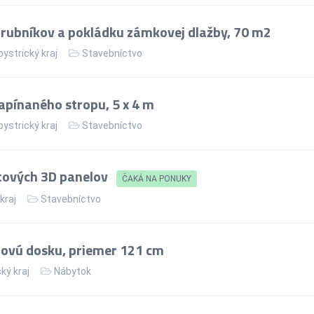
rubníkov a pokládku zámkovej dlažby, 70 m2
ystrický kraj
Stavebníctvo
apínaného stropu, 5 x 4 m
ystrický kraj
Stavebníctvo
tových 3D panelov
ČAKÁ NA PONUKY
 kraj
Stavebníctvo
lovú dosku, priemer 121 cm
ký kraj
Nábytok