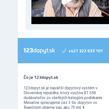
+421 322 633 101
|
|
Čo je 123dopyt.sk
123dopyt.sk je najväčší dopytový systém v
Slovenskej republike, ktorý využíva 81 558
dodávateľov zo všetkých kategórii podnikania.
Mesačne spracujeme cez 3 tis. dopytov vo
finančnom objeme viac ako 75 mil. €.