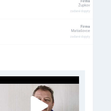
Firma
Župkov
zadané dopyty
Firma
Matiašovce
zadané dopyty