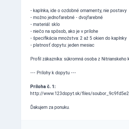
- kaplnka, ide o ozdobné ornamenty, nie postavy
- možno jednofarebné - dvojfarebné
- materiál: sklo
- niečo na spôsob, ako je v prílohe
- špecifikácia množstva: 2 až 5 okien do kaplnky
- platnosť dopytu: jeden mesiac
Profil zákazníka: súkromná osoba z Nitrianskeho k
--- Prílohy k dopytu ---
Príloha č. 1:
http://www.123dopyt.sk/files/soubor_9c9fd5e2
Ďakujem za ponuku.