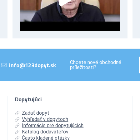
Chcete nové obchodné
info@123dopyt.sk
príležitosti?
Dopytujúci
Zadať dopyt
Vyhľadať v dopytoch
Informácie pre dopytujúcich
Katalóg dodávateľov
Často kladené otázky