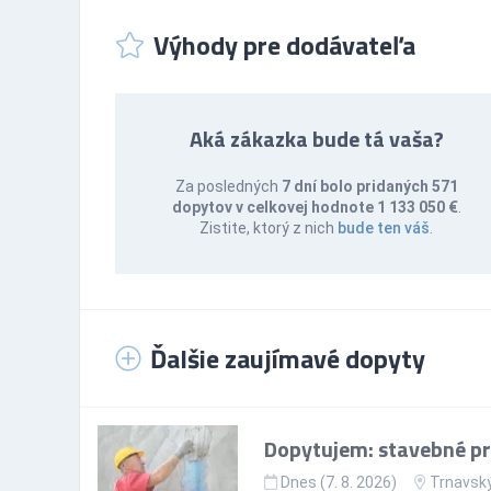
Výhody pre dodávateľa
Aká zákazka bude tá vaša?
Za posledných
7 dní bolo pridaných 571
dopytov v celkovej hodnote 1 133 050 €
.
Zistite, ktorý z nich
bude ten váš
.
Ďalšie zaujímavé dopyty
Dopytujem: stavebné prá
Dnes (7. 8. 2026)
Trnavský