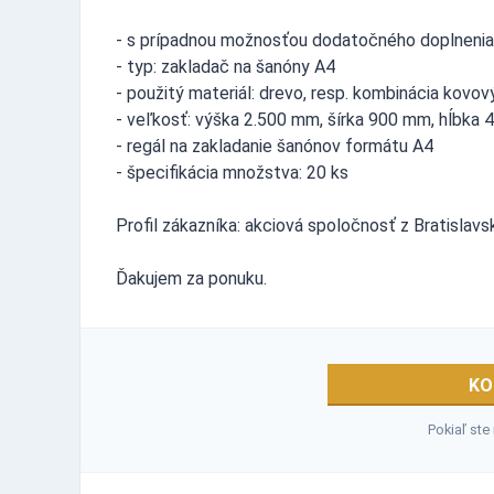
- s prípadnou možnosťou dodatočného doplnenia
- typ: zakladač na šanóny A4
- použitý materiál: drevo, resp. kombinácia kovo
- veľkosť: výška 2.500 mm, šírka 900 mm, hĺbka
- regál na zakladanie šanónov formátu A4
- špecifikácia množstva: 20 ks
Profil zákazníka: akciová spoločnosť z Bratislav
Ďakujem za ponuku.
KO
Pokiaľ ste