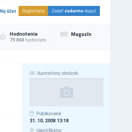
Registrácia
Zadať
zadarmo
dopyt
Môj účet
Hodnotenie
Magazín
79 868
hodnotení
Ilustratívny obrázok
Publikované
31. 10. 2008 13:18
Identifikátor