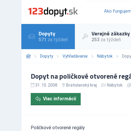
Ako funguje
Dopyty
Verejné zákazky
571
za týždeň
253
za týždeň
Dopyty
Vyhľadávanie
Nábytok
Dopy
Dopyt na poličkové otvorené regá
31. 10. 2008
Bratislavský kraj
Nábytok
Viac informácií
Poličkové otvorené regály