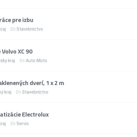
ráce pre izbu
kraj
Stavebníctvo
 Volvo XC 90
sky kraj
Auto-Moto
klenených dverí, 1 x 2 m
ý kraj
Stavebníctvo
tizácie Electrolux
kraj
Servis