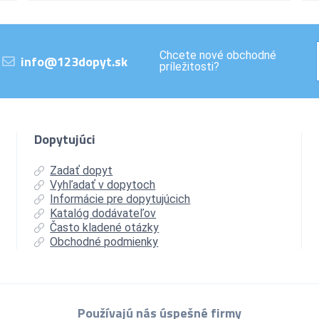
Chcete nové obchodné
info@123dopyt.sk
príležitosti?
Dopytujúci
Zadať dopyt
Vyhľadať v dopytoch
Informácie pre dopytujúcich
Katalóg dodávateľov
Často kladené otázky
Obchodné podmienky
Používajú nás úspešné firmy