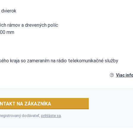
 dvierok
vých rámov a drevených políc
 400 mm
ského kraja so zameraním na rádio telekomunikačné služby
Viac inf
NTAKT NA ZÁKAZNÍKA
 registrovaný dodávateľ,
prihláste sa
.