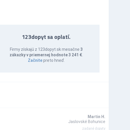
123dopyt sa oplatí.
Firmy získajú z 123dopyt.sk mesačne
3
zákazky v priemernej hodnote 3 241 €
.
Začnite
preto hneď.
Martin H.
Jaslovské Bohunice
zadané dopyty