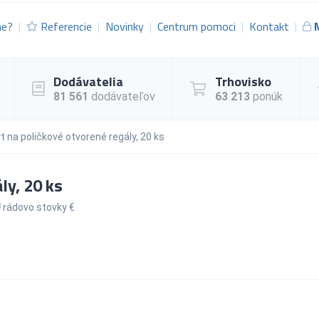
me?
Referencie
Novinky
Centrum pomoci
Kontakt
Dodávatelia
Trhovisko
81 561
dodávateľov
63 213
ponúk
t na poličkové otvorené regály, 20 ks
ly, 20 ks
rádovo stovky €