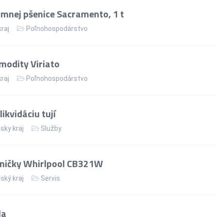
mnej pšenice Sacramento, 1 t
kraj
Poľnohospodárstvo
modity Viriato
kraj
Poľnohospodárstvo
ikvidáciu tují
sky kraj
Služby
dničky Whirlpool CB321W
ský kraj
Servis
la