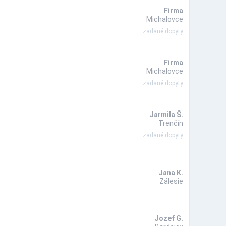
Firma
Michalovce
zadané dopyty
Firma
Michalovce
zadané dopyty
Jarmila Š.
Trenčín
zadané dopyty
Jana K.
Zálesie
Jozef G.