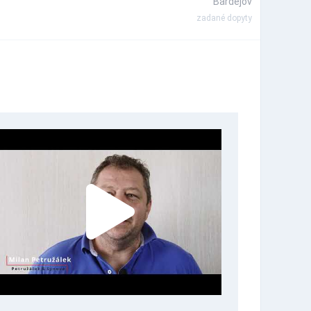
Bardejov
zadané dopyty