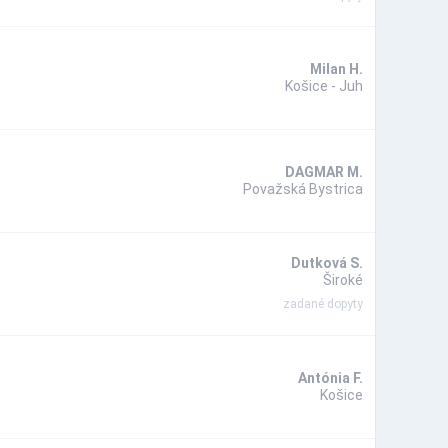
Milan H.
Košice - Juh
DAGMAR M.
Považská Bystrica
Dutková S.
Široké
zadané dopyty
Antónia F.
Košice