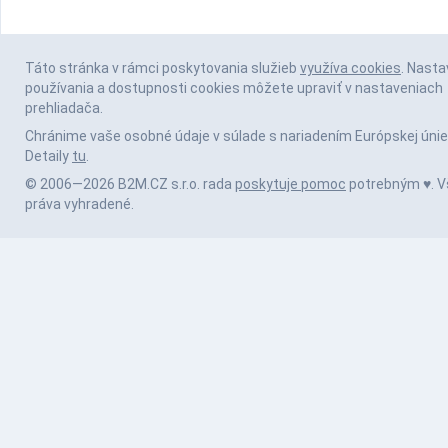
Táto stránka v rámci poskytovania služieb
využíva cookies
. Nasta
používania a dostupnosti cookies môžete upraviť v nastaveniach
prehliadača.
Chránime vaše osobné údaje v súlade s nariadením Európskej únie
Detaily
tu
.
© 2006—2026 B2M.CZ s.r.o. rada
poskytuje pomoc
potrebným ♥️. V
práva vyhradené.