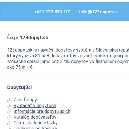
+421 322 633 101
info@123dopyt.sk
|
Čo je 123dopyt.sk
123dopyt.sk je najväčší dopytový systém v Slovenskej repub
ktorý využíva 81 558 dodávateľov zo všetkých kategórii pod
Mesačne spracujeme cez 3 tis. dopytov vo finančnom objem
ako 75 mil. €.
Dopytujúci
Zadať dopyt
Vyhľadať v dopytoch
Informácie pre dopytujúcich
Katalóg dodávateľov
Často kladené otázky
Obchodné podmienky