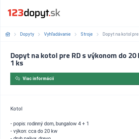
Dopyty
Vyhľadávanie
Stroje
Dopyt na kotol pr
Dopyt na kotol pre RD s výkonom do 20
1 ks
Viac informácií
Kotol
- popis: rodinný dom, bungalow 4 + 1
- výkon: cca do 20 kw
- druh paliva: drevo