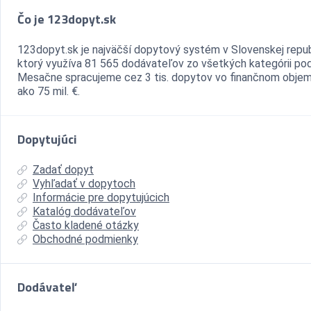
Čo je 123dopyt.sk
123dopyt.sk je najväčší dopytový systém v Slovenskej repub
ktorý využíva 81 565 dodávateľov zo všetkých kategórii pod
Mesačne spracujeme cez 3 tis. dopytov vo finančnom objem
ako 75 mil. €.
Dopytujúci
Zadať dopyt
Vyhľadať v dopytoch
Informácie pre dopytujúcich
Katalóg dodávateľov
Často kladené otázky
Obchodné podmienky
Dodávateľ