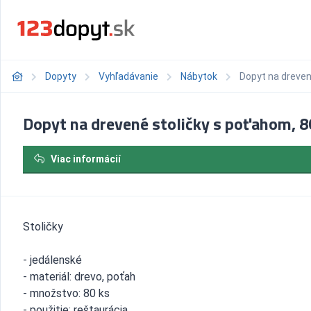
Dopyty
Vyhľadávanie
Nábytok
Dopyt na dreven
Dopyt na drevené stoličky s poťahom, 8
Viac informácií
Stoličky
- jedálenské
- materiál: drevo, poťah
- množstvo: 80 ks
- použitie: reštaurácia