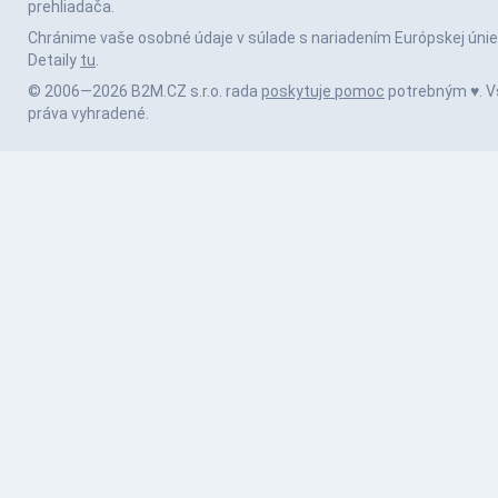
prehliadača.
Chránime vaše osobné údaje v súlade s nariadením Európskej únie
Detaily
tu
.
© 2006—2026 B2M.CZ s.r.o. rada
poskytuje pomoc
potrebným ♥️. V
práva vyhradené.