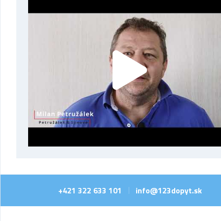
+421 322 633 101
info@123dopyt.sk
|