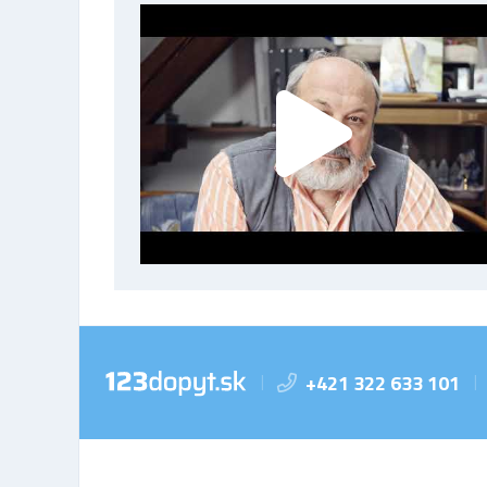
+421 322 633 101
|
|