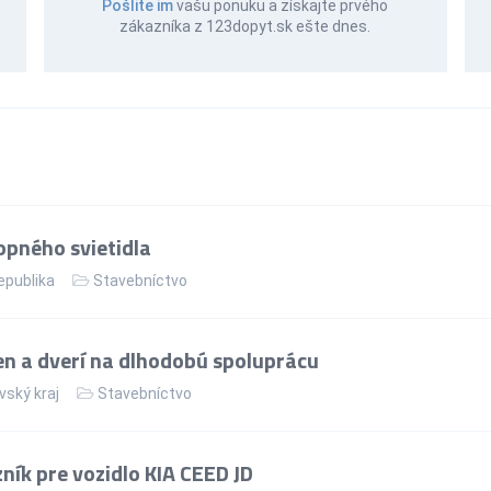
Pošlite im
vašu ponuku a získajte prvého
zákazníka z 123dopyt.sk ešte dnes.
pného svietidla
epublika
Stavebníctvo
n a dverí na dlhodobú spoluprácu
vský kraj
Stavebníctvo
ík pre vozidlo KIA CEED JD