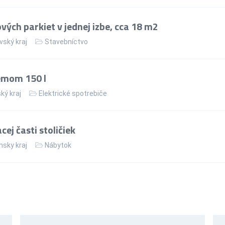
ých parkiet v jednej izbe, cca 18 m2
vský kraj
Stavebníctvo
jemom 150 l
ký kraj
Elektrické spotrebiče
ej časti stoličiek
nsky kraj
Nábytok