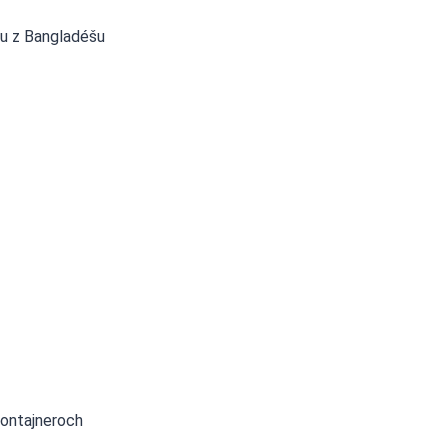
lu z Bangladéšu
kontajneroch