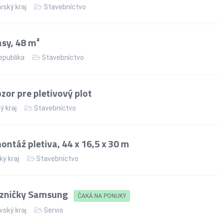
vský kraj
Stavebníctvo
asy, 48 m²
epublika
Stavebníctvo
or pre pletivový plot
ý kraj
Stavebníctvo
ntáž pletiva, 44 x 16,5 x 30 m
ky kraj
Stavebníctvo
azničky Samsung
ČAKÁ NA PONUKY
vský kraj
Servis