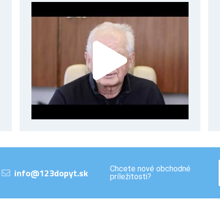
Chcete nové obchodné
info@123dopyt.sk
príležitosti?