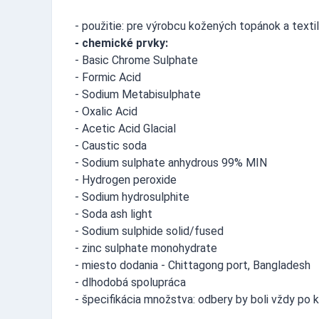
- použitie: pre výrobcu kožených topánok a texti
- chemické prvky:
- Basic Chrome Sulphate
- Formic Acid
- Sodium Metabisulphate
- Oxalic Acid
- Acetic Acid Glacial
- Caustic soda
- Sodium sulphate anhydrous 99% MIN
- Hydrogen peroxide
- Sodium hydrosulphite
- Soda ash light
- Sodium sulphide solid/fused
- zinc sulphate monohydrate
- miesto dodania - Chittagong port, Bangladesh
- dlhodobá spolupráca
- špecifikácia množstva: odbery by boli vždy po 