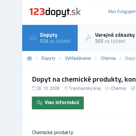
Ako funguje
Dopyty
Verejné zákazky
526
za týždeň
203
za týždeň
Dopyty
Vyhľadávanie
Chémia
Dopyt
Dopyt na chemické produkty, kon
30. 10. 2008
Trenčiansky kraj
Chémia
Viac informácií
Chemické produkty