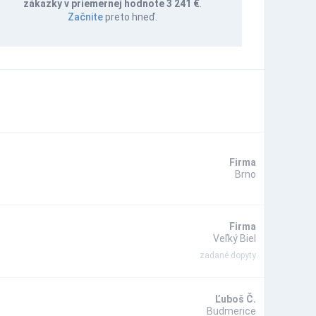
zákazky v priemernej hodnote 3 241 €
.
Začnite
preto hneď.
Firma
Brno
Firma
Veľký Biel
zadané dopyty
Ľuboš Č.
Budmerice