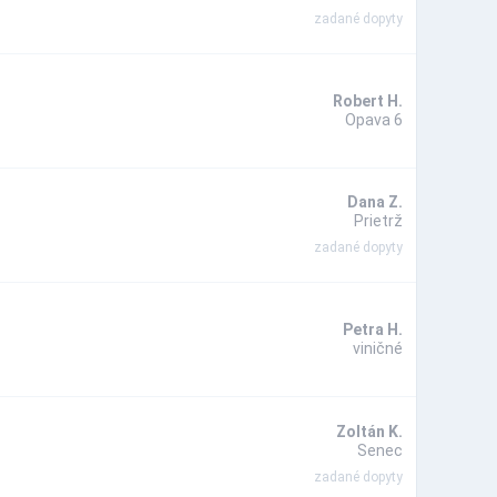
zadané dopyty
Robert H.
Opava 6
Dana Z.
Prietrž
zadané dopyty
Petra H.
viničné
Zoltán K.
Senec
zadané dopyty