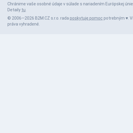
Chránime vaše osobné údaje v súlade s nariadením Európskej únie
Detaily
tu
.
© 2006—2026 B2M.CZ s.r.o. rada
poskytuje pomoc
potrebným ♥️. V
práva vyhradené.