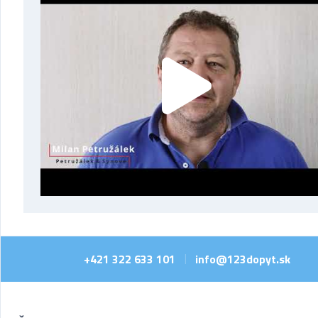
+421 322 633 101
info@123dopyt.sk
|