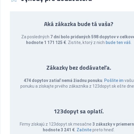
Aká zákazka bude tá vaša?
Za posledných
7 dní bolo pridaných 598 dopytov v celkov
hodnote 1 171 125 €
. Zistite, ktorý z nich
bude ten váš
.
Zákazky bez dodávateľa.
474 dopytov zatiaľ nemá žiadnu ponuku
.
Pošlite im
vašu
ponuku a získajte prvého zákazníka z 123dopyt.sk ešte dne
123dopyt sa oplatí.
Firmy získajú z 123dopyt.sk mesačne
3 zákazky v priemern
hodnote 3 241 €
.
Začnite
preto hneď.