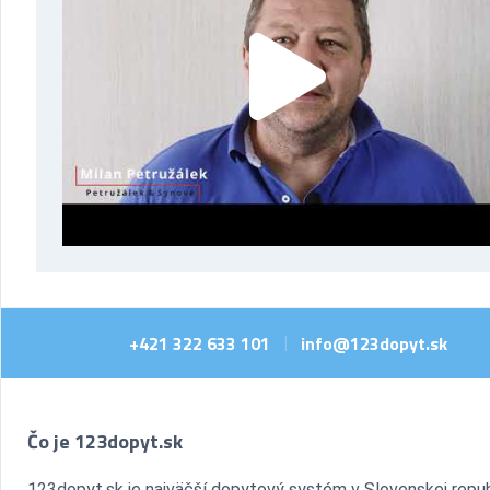
+421 322 633 101
info@123dopyt.sk
|
Čo je 123dopyt.sk
123dopyt.sk je najväčší dopytový systém v Slovenskej repub