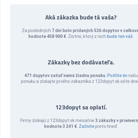
Aká zákazka bude tá vaša?
Za posledných
7 dní bolo pridaných 526 dopytov v celkov
hodnote 458 900 €
. Zistite, ktorý z nich
bude ten váš
.
Zákazky bez dodávateľa.
471 dopytov zatiaľ nemá žiadnu ponuku
.
Pošlite im
vašu
ponuku a získajte prvého zákazníka z 123dopyt.sk ešte dne
123dopyt sa oplatí.
Firmy získajú z 123dopyt.sk mesačne
3 zákazky v priemern
hodnote 3 241 €
.
Začnite
preto hneď.