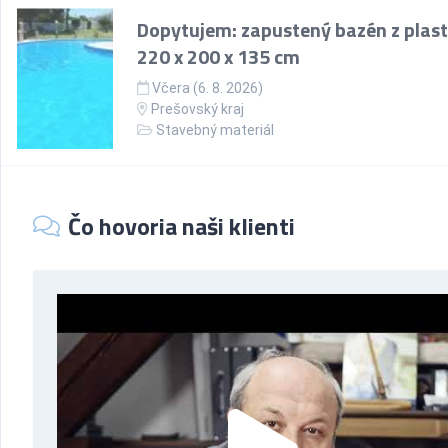
Dopytujem: zapustený bazén z plast
220 x 200 x 135 cm
Včera (6. 8. 2026)
Prešovský kraj
Stavebný materiál
Čo hovoria naši klienti