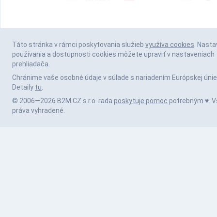
Táto stránka v rámci poskytovania služieb
využíva cookies
. Nasta
používania a dostupnosti cookies môžete upraviť v nastaveniach
prehliadača.
Chránime vaše osobné údaje v súlade s nariadením Európskej únie
Detaily
tu
.
© 2006—2026 B2M.CZ s.r.o. rada
poskytuje pomoc
potrebným ♥️. V
práva vyhradené.