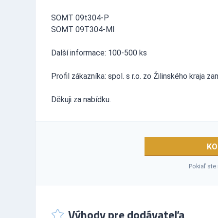
SOMT 09t304-P
SOMT 09T304-MI
Další informace: 100-500 ks
Profil zákazníka: spol. s r.o. zo Žilinského kraja
Děkuji za nabídku.
KO
Pokiaľ ste
Výhody pre dodávateľa