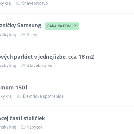
ky kraj
Stavebníctvo
azničky Samsung
ČAKÁ NA PONUKY
vský kraj
Servis
ých parkiet v jednej izbe, cca 18 m2
vský kraj
Stavebníctvo
jemom 150 l
ký kraj
Elektrické spotrebiče
ej časti stoličiek
nsky kraj
Nábytok