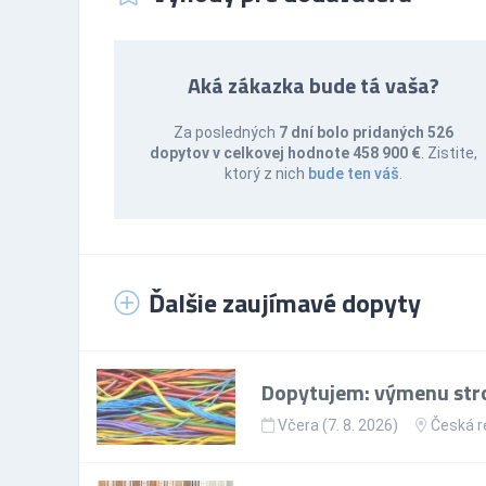
Aká zákazka bude tá vaša?
Za posledných
7 dní bolo pridaných 526
dopytov v celkovej hodnote 458 900 €
. Zistite,
ktorý z nich
bude ten váš
.
Ďalšie zaujímavé dopyty
Dopytujem: výmenu stro
Včera (7. 8. 2026)
Česká r