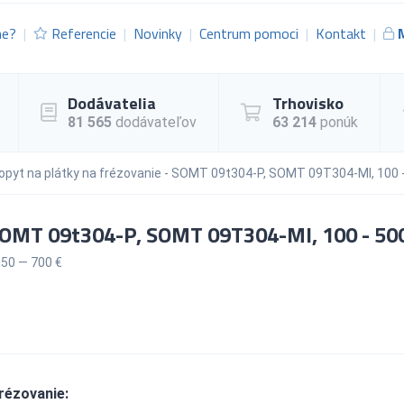
me?
Referencie
Novinky
Centrum pomoci
Kontakt
Dodávatelia
Trhovisko
81 565
dodávateľov
63 214
ponúk
opyt na plátky na frézovanie - SOMT 09t304-P, SOMT 09T304-MI, 100 -
 SOMT 09t304-P, SOMT 09T304-MI, 100 - 50
50 — 700 €
rézovanie: