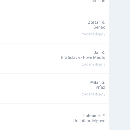
viničné
Zoltán K.
Senec
zadané dopyty
Jan K.
Bratislava - Nové Mesto
zadané dopyty
Milan S.
Víťaz
zadané dopyty
Ľubomíra F.
Rudník pri Myjave