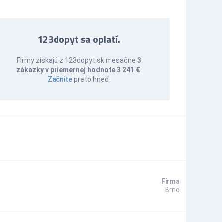
123dopyt sa oplatí.
Firmy získajú z 123dopyt.sk mesačne
3
zákazky v priemernej hodnote 3 241 €
.
Začnite
preto hneď.
Firma
Brno