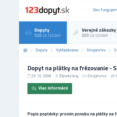
Ako funguje
Dopyty
Verejné zákazky
526
za týždeň
203
za týždeň
Dopyty
Vyhľadávanie
Strojárstvo
D
Dopyt na plátky na frézovanie -
29. 10. 2008
Žilinský kraj
Strojárstvo
1
Viac informácií
Popis poptávky: prosím ponuku na plátky na f