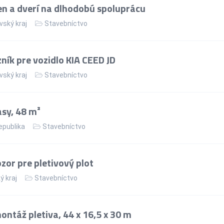
n a dverí na dlhodobú spoluprácu
vský kraj
Stavebníctvo
ík pre vozidlo KIA CEED JD
vský kraj
Stavebníctvo
asy, 48 m²
epublika
Stavebníctvo
or pre pletivový plot
ý kraj
Stavebníctvo
ntáž pletiva, 44 x 16,5 x 30 m