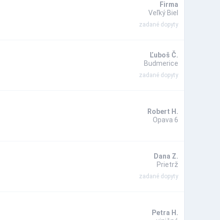
Firma
Veľký Biel
zadané dopyty
Ľuboš Č.
Budmerice
zadané dopyty
Robert H.
Opava 6
Dana Z.
Prietrž
zadané dopyty
Petra H.