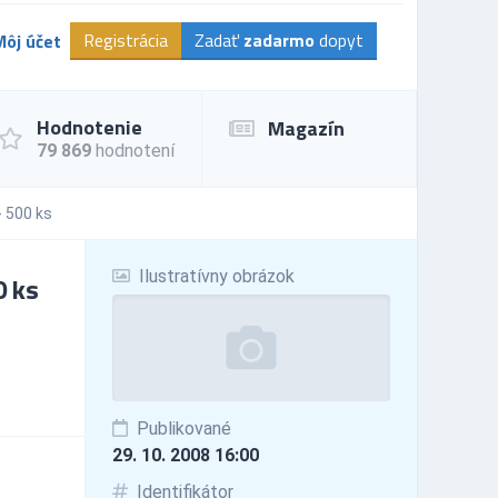
Registrácia
Zadať
zadarmo
dopyt
Môj účet
Hodnotenie
Magazín
79 869
hodnotení
 500 ks
Ilustratívny obrázok
0 ks
Publikované
29. 10. 2008 16:00
Identifikátor