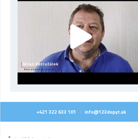
+421 322 633 101
info@123dopyt.sk
|