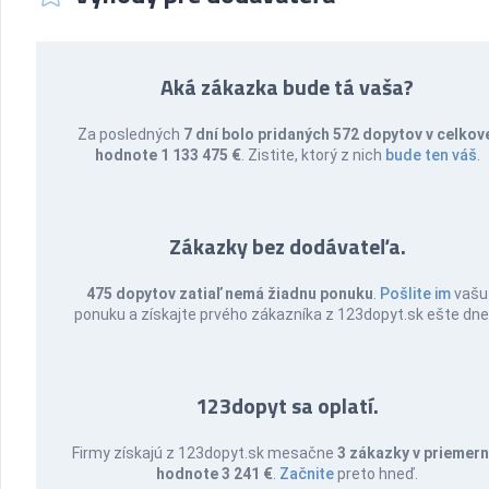
Aká zákazka bude tá vaša?
Za posledných
7 dní bolo pridaných 572 dopytov v celkov
hodnote 1 133 475 €
. Zistite, ktorý z nich
bude ten váš
.
Zákazky bez dodávateľa.
475 dopytov zatiaľ nemá žiadnu ponuku
.
Pošlite im
vašu
ponuku a získajte prvého zákazníka z 123dopyt.sk ešte dne
123dopyt sa oplatí.
Firmy získajú z 123dopyt.sk mesačne
3 zákazky v priemern
hodnote 3 241 €
.
Začnite
preto hneď.