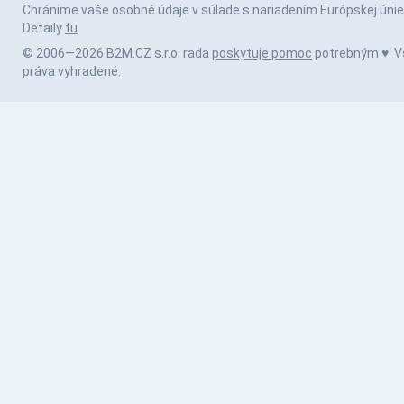
Chránime vaše osobné údaje v súlade s nariadením Európskej únie
Detaily
tu
.
© 2006—2026 B2M.CZ s.r.o. rada
poskytuje pomoc
potrebným ♥️. V
práva vyhradené.