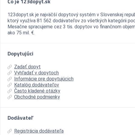
Čo je 123dopyt.sk
123dopyt.sk je najväčší dopytový systém v Slovenskej repub
ktorý využíva 81 562 dodávateľov zo všetkých kategórii pod
Mesačne spracujeme cez 3 tis. dopytov vo finančnom objem
ako 75 mil. €.
Dopytujúci
Zadať dopyt
Vyhľadať v dopytoch
Informácie pre dopytujúcich
Katalóg dodávateľov
Často kladené otázky
Obchodné podmienky
Dodávateľ
Registrácia dodávateľa