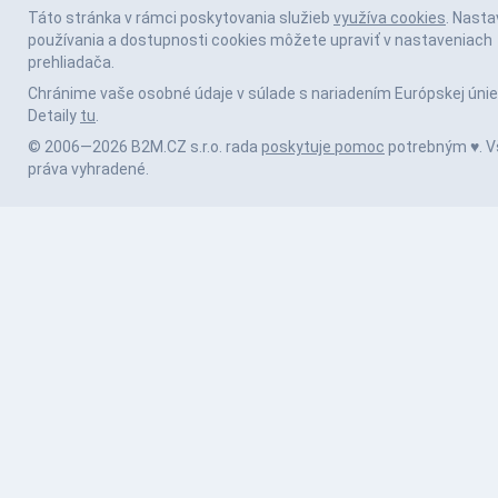
Táto stránka v rámci poskytovania služieb
využíva cookies
. Nasta
používania a dostupnosti cookies môžete upraviť v nastaveniach
prehliadača.
Chránime vaše osobné údaje v súlade s nariadením Európskej únie
Detaily
tu
.
© 2006—2026 B2M.CZ s.r.o. rada
poskytuje pomoc
potrebným ♥️. V
práva vyhradené.