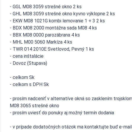
- GGL M08 3059 strešné okno 2 ks
- GHL M08 3059 strešné okno kyvno výklopne 2 ks
- EKW M08 1021G kombi lemovanie 1 + 3 2 ks
- BDX M08 2000 montážna sada M08 4 ks
- BBX M08 0000 parozábrana 4 ks
- MHL M00 5060 Markíza 4 ks
- TWR 014 2010E Svetlovod, Pevný 1 ks
- cena inštalácie
- Dovoz (Stupava)
- celkom Sk
- celkom s DPH Sk
- prosím nadceniť v alternatíve okná so zasklením trojskl
M08 3065 strešné okno
- prosím uviesť do ponuky aj možný termín dodania
- v prípade dodatočných otázok ma kontaktujte buď e-mai