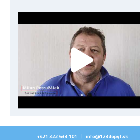
+421 322 633 101
info@123dopyt.sk
|