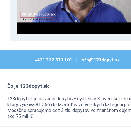
+421 322 633 101
info@123dopyt.sk
|
Čo je 123dopyt.sk
123dopyt.sk je najväčší dopytový systém v Slovenskej repub
ktorý využíva 81 566 dodávateľov zo všetkých kategórii pod
Mesačne spracujeme cez 3 tis. dopytov vo finančnom objem
ako 75 mil. €.