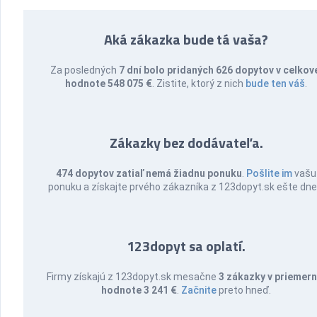
Aká zákazka bude tá vaša?
Za posledných
7 dní bolo pridaných 626 dopytov v celkov
hodnote 548 075 €
. Zistite, ktorý z nich
bude ten váš
.
Zákazky bez dodávateľa.
474 dopytov zatiaľ nemá žiadnu ponuku
.
Pošlite im
vašu
ponuku a získajte prvého zákazníka z 123dopyt.sk ešte dne
123dopyt sa oplatí.
Firmy získajú z 123dopyt.sk mesačne
3 zákazky v priemern
hodnote 3 241 €
.
Začnite
preto hneď.