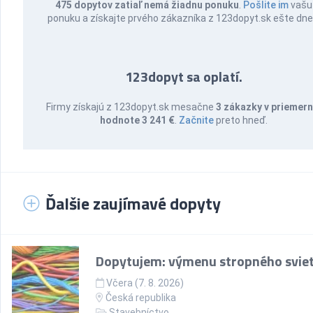
475 dopytov zatiaľ nemá žiadnu ponuku
.
Pošlite im
vašu
ponuku a získajte prvého zákazníka z 123dopyt.sk ešte dne
123dopyt sa oplatí.
Firmy získajú z 123dopyt.sk mesačne
3 zákazky v priemern
hodnote 3 241 €
.
Začnite
preto hneď.
Ďalšie zaujímavé dopyty
Dopytujem: výmenu stropného sviet
Včera (7. 8. 2026)
Česká republika
Stavebníctvo