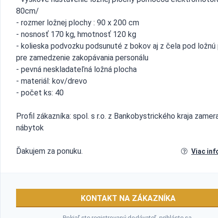
80cm/
- rozmer ložnej plochy : 90 x 200 cm
- nosnosť 170 kg, hmotnosť 120 kg
- kolieska podvozku podsunuté z bokov aj z čela pod ložnú
pre zamedzenie zakopávania personálu
- pevná neskladateľná ložná plocha
- materiál: kov/drevo
- počet ks: 40
Profil zákazníka: spol. s r.o. z Bankobystrického kraja zamer
nábytok
Ďakujem za ponuku.
Viac inf
KONTAKT NA ZÁKAZNÍKA
Pokiaľ ste registrovaný dodávateľ,
prihláste sa
.