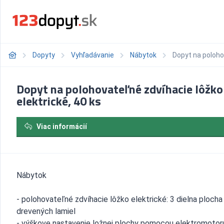
Dopyty
Vyhľadávanie
Nábytok
Dopyt na polohov
Dopyt na polohovateľné zdvíhacie lôžko
elektrické, 40 ks
Viac informácií
Nábytok
- polohovateľné zdvíhacie lôžko elektrické: 3 dielna plocha
drevených lamiel
- výškove nastavenie ložnej plochy pomocou elektromotoru