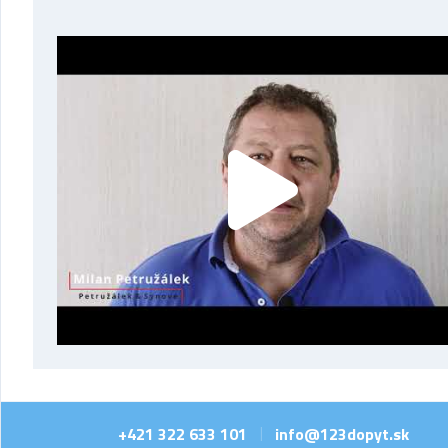
+421 322 633 101
info@123dopyt.sk
|