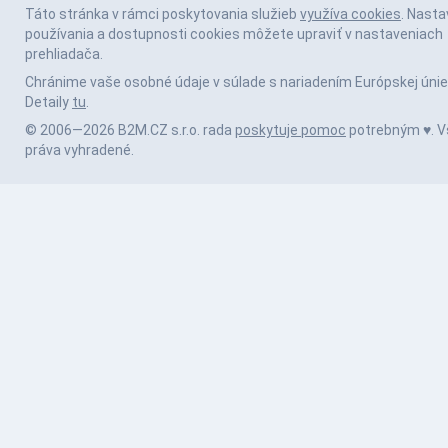
Táto stránka v rámci poskytovania služieb
využíva cookies
. Nasta
používania a dostupnosti cookies môžete upraviť v nastaveniach
prehliadača.
Chránime vaše osobné údaje v súlade s nariadením Európskej únie
Detaily
tu
.
© 2006—2026 B2M.CZ s.r.o. rada
poskytuje pomoc
potrebným ♥️. V
práva vyhradené.