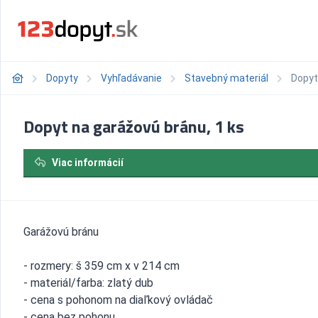
Dopyty
Vyhľadávanie
Stavebný materiál
Dopyt
Dopyt na garážovú bránu, 1 ks
Viac informácií
Garážovú bránu
- rozmery: š 359 cm x v 214 cm
- materiál/farba: zlatý dub
- cena s pohonom na diaľkový ovládač
- cena bez pohonu