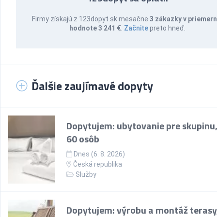
Firmy získajú z 123dopyt.sk mesačne
3 zákazky v priemern
hodnote 3 241 €
.
Začnite
preto hneď.
Ďalšie zaujímavé dopyty
Dopytujem: ubytovanie pre skupinu,
60 osôb
Dnes (6. 8. 2026)
Česká republika
Služby
Dopytujem: výrobu a montáž terasy