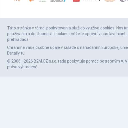
Táto stránka v rámci poskytovania služieb
využíva cookies
. Nasta
používania a dostupnosti cookies môžete upraviť v nastaveniach
prehliadača.
Chránime vaše osobné údaje v súlade s nariadením Európskej únie
Detaily
tu
.
© 2006—2026 B2M.CZ s.r.o. rada
poskytuje pomoc
potrebným ♥️. V
práva vyhradené.