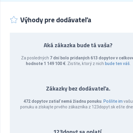
Výhody pre dodávateľa
Aká zákazka bude tá vaša?
Za posledných
7 dní bolo pridaných 613 dopytov v celkov
hodnote 1 149 100 €
. Zistite, ktorý z nich
bude ten váš
.
Zákazky bez dodávateľa.
472 dopytov zatiaľ nemá žiadnu ponuku
.
Pošlite im
vašu
ponuku a získajte prvého zákazníka z 123dopyt.sk ešte dne
123dopyt sa oplatí.