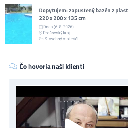
Dopytujem: zapustený bazén z plast
220 x 200 x 135 cm
Dnes (6. 8. 2026)
Prešovský kraj
Stavebný materiál
Čo hovoria naši klienti