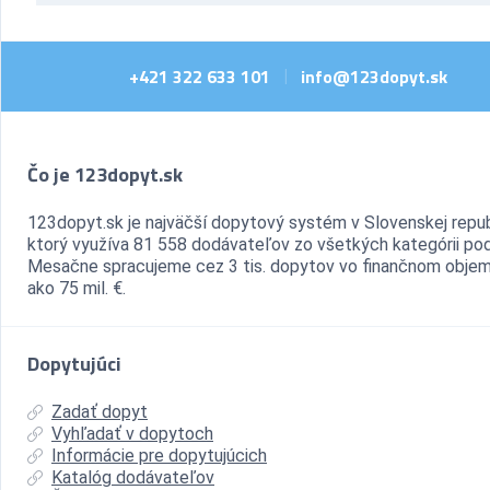
+421 322 633 101
info@123dopyt.sk
|
Čo je 123dopyt.sk
123dopyt.sk je najväčší dopytový systém v Slovenskej repub
ktorý využíva 81 558 dodávateľov zo všetkých kategórii pod
Mesačne spracujeme cez 3 tis. dopytov vo finančnom objem
ako 75 mil. €.
Dopytujúci
Zadať dopyt
Vyhľadať v dopytoch
Informácie pre dopytujúcich
Katalóg dodávateľov