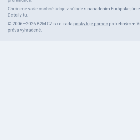
prehliadača.
Chránime vaše osobné údaje v súlade s nariadením Európskej únie
Detaily
tu
.
© 2006—2026 B2M.CZ s.r.o. rada
poskytuje pomoc
potrebným ♥️. V
práva vyhradené.