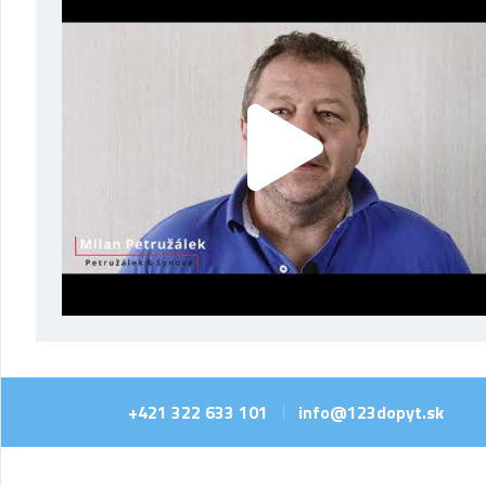
+421 322 633 101
info@123dopyt.sk
|