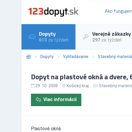
Ako funguje
Dopyty
Verejné zákazky
613
za týždeň
297
za týždeň
Dopyty
Vyhľadávanie
Stavebný materiá
Dopyt na plastové okná a dvere, 
29. 10. 2008
Košický kraj
Stavebný materiá
Viac informácií
Plastové okná