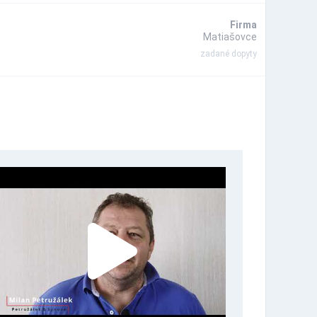
Firma
Matiašovce
zadané dopyty