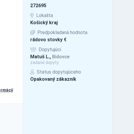
272695
Lokalita
Košický kraj
Predpokladaná hodnota
rádovo stovky €
Dopytujúci
Matuš L.,
Bidovce
zadané dopyty
Status dopytujúceho
Opakovaný zákazník
ormácií