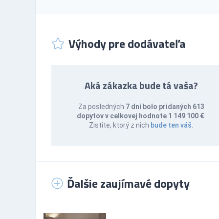
Výhody pre dodávateľa
Aká zákazka bude tá vaša?
Za posledných
7 dní bolo pridaných 613
dopytov v celkovej hodnote 1 149 100 €
.
Zistite, ktorý z nich
bude ten váš
.
Ďalšie zaujímavé dopyty