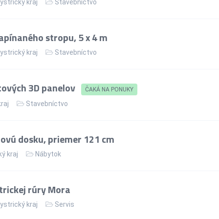
strický kraj
Stavebníctvo
apínaného stropu, 5 x 4 m
strický kraj
Stavebníctvo
tových 3D panelov
ČAKÁ NA PONUKY
kraj
Stavebníctvo
lovú dosku, priemer 121 cm
ý kraj
Nábytok
rickej rúry Mora
strický kraj
Servis