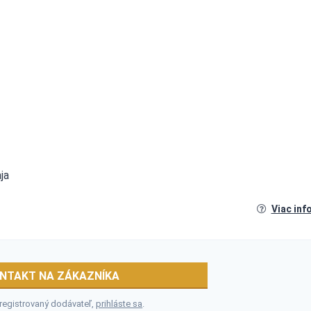
ja
Viac inf
NTAKT NA ZÁKAZNÍKA
 registrovaný dodávateľ,
prihláste sa
.