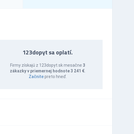
123dopyt sa oplatí.
Firmy získajú z 123dopyt.sk mesačne
3
zákazky v priemernej hodnote 3 241 €
.
Začnite
preto hneď.