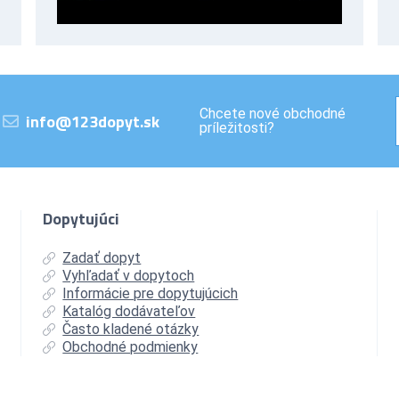
Chcete nové obchodné
info@123dopyt.sk
príležitosti?
Dopytujúci
Zadať dopyt
Vyhľadať v dopytoch
Informácie pre dopytujúcich
Katalóg dodávateľov
Často kladené otázky
Obchodné podmienky