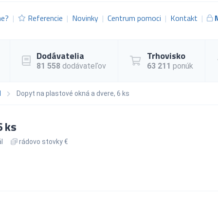
me?
Referencie
Novinky
Centrum pomoci
Kontakt
Dodávatelia
Trhovisko
81 558
dodávateľov
63 211
ponúk
l
Dopyt na plastové okná a dvere, 6 ks
6 ks
l
rádovo stovky €