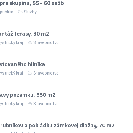
re skupinu, 55 - 60 osôb
publika
Služby
ntáž terasy, 30 m2
strický kraj
Stavebníctvo
stovaného hliníka
strický kraj
Stavebníctvo
ravy pozemku, 550 m2
strický kraj
Stavebníctvo
rubníkov a pokládku zámkovej dlažby, 70 m2