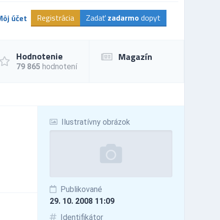
Registrácia
Zadať
zadarmo
dopyt
Môj účet
Hodnotenie
Magazín
79 865
hodnotení
Ilustratívny obrázok
Publikované
29. 10. 2008 11:09
Identifikátor