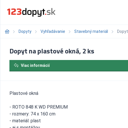
Dopyty
Vyhľadávanie
Stavebný materiál
Dopyt
Dopyt na plastové okná, 2 ks
Viac informácií
Plastové okná
- ROTO 848 K WD PREMIUM
- rozmery: 74 x 160 cm
- materiál: plast
- aj s montážou