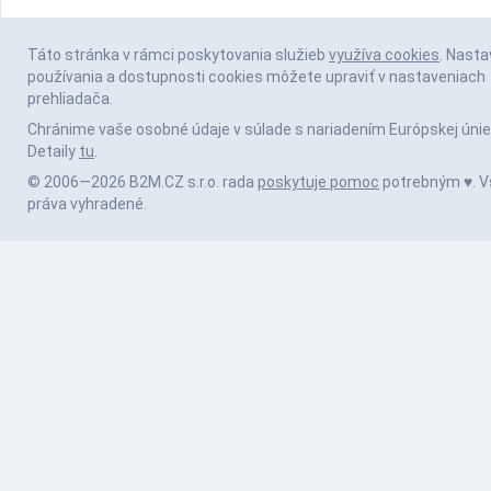
Táto stránka v rámci poskytovania služieb
využíva cookies
. Nasta
používania a dostupnosti cookies môžete upraviť v nastaveniach
prehliadača.
Chránime vaše osobné údaje v súlade s nariadením Európskej únie
Detaily
tu
.
© 2006—2026 B2M.CZ s.r.o. rada
poskytuje pomoc
potrebným ♥️. V
práva vyhradené.