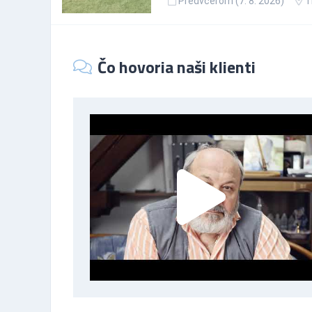
Predvčerom (7. 8. 2026)
T
Čo hovoria naši klienti