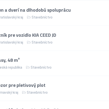
n a dverí na dlhodobú spoluprácu
ratislavský kraj
Stavebníctvo
ík pre vozidlo KIA CEED JD
ratislavský kraj
Stavebníctvo
asy, 48 m²
eská republika
Stavebníctvo
or pre pletivový plot
rnavský kraj
Stavebníctvo