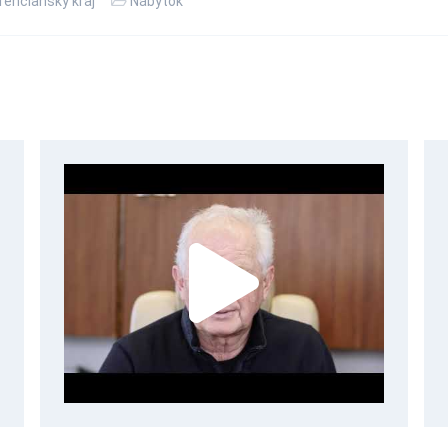
renčiansky kraj
Nábytok