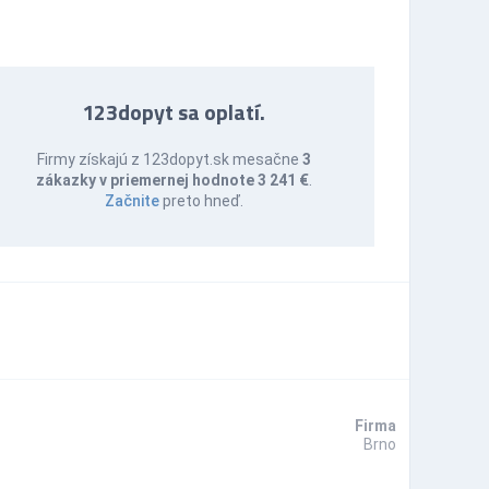
123dopyt sa oplatí.
Firmy získajú z 123dopyt.sk mesačne
3
zákazky v priemernej hodnote 3 241 €
.
Začnite
preto hneď.
Firma
Brno