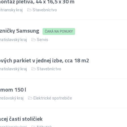
ntáž pletiva, 44 x 16,5 x 30 m
itriansky kraj
Stavebníctvo
azničky Samsung
ČAKÁ NA PONUKY
ratislavský kraj
Servis
ých parkiet v jednej izbe, cca 18 m2
ratislavský kraj
Stavebníctvo
jemom 150 l
rešovský kraj
Elektrické spotrebiče
ej časti stoličiek