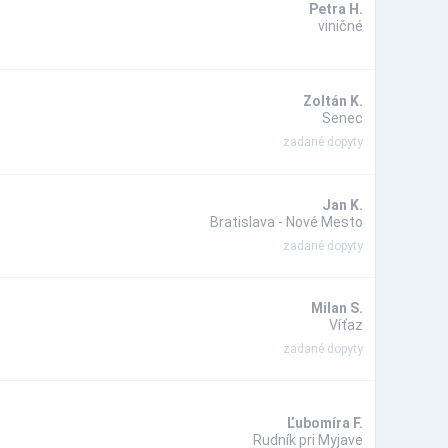
Petra H.
viničné
Zoltán K.
Senec
zadané dopyty
Jan K.
Bratislava - Nové Mesto
zadané dopyty
Milan S.
Víťaz
zadané dopyty
Ľubomíra F.
Rudník pri Myjave