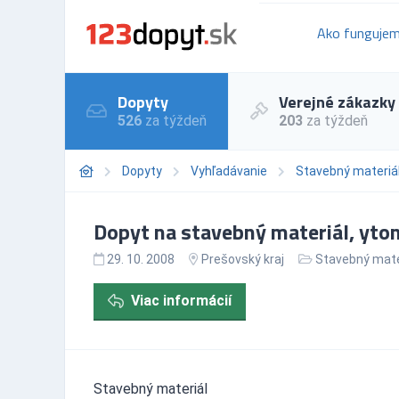
Ako funguje
Dopyty
Verejné zákazky
526
za týždeň
203
za týždeň
Dopyty
Vyhľadávanie
Stavebný materiá
Dopyt na stavebný materiál, yto
29. 10. 2008
Prešovský kraj
Stavebný mate
Viac informácií
Stavebný materiál