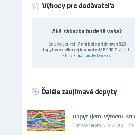
Výhody pre dodávateľa
Aká zákazka bude tá vaša?
Za posledných
7 dní bolo pridaných 526
dopytov v celkovej hodnote 458 900 €
. Zistite,
ktorý z nich
bude ten váš
.
Ďalšie zaujímavé dopyty
Dopytujem: výmenu stro
Predvčerom (7. 8. 2026)
Č