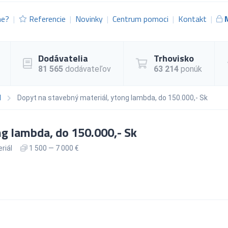
me?
Referencie
Novinky
Centrum pomoci
Kontakt
Dodávatelia
Trhovisko
81 565
dodávateľov
63 214
ponúk
l
Dopyt na stavebný materiál, ytong lambda, do 150.000,- Sk
ng lambda, do 150.000,- Sk
riál
1 500 — 7 000 €