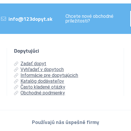
Chcete nové obchodné
info@123dopyt.sk
príležitosti?
Dopytujúci
Zadať dopyt
Vyhľadať v dopytoch
Informácie pre dopytujúcich
Katalóg dodávateľov
Často kladené otázky
Obchodné podmienky
Používajú nás úspešné firmy