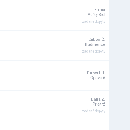
Firma
Veľký Biel
zadané dopyty
Ľuboš Č.
Budmerice
zadané dopyty
Robert H.
Opava 6
Dana Z.
Prietrž
zadané dopyty