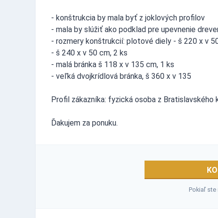
- konštrukcia by mala byť z joklových profilov
- mala by slúžiť ako podklad pre upevnenie drev
- rozmery konštrukcií: plotové diely - š 220 x v 5
- š 240 x v 50 cm, 2 ks
- malá bránka š 118 x v 135 cm, 1 ks
- veľká dvojkrídlová bránka, š 360 x v 135
Profil zákazníka: fyzická osoba z Bratislavského
Ďakujem za ponuku.
KO
Pokiaľ ste