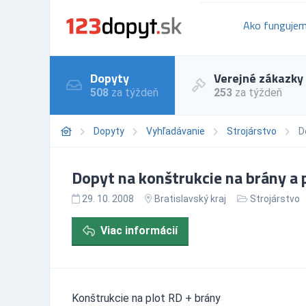
Ako funguje
Dopyty
Verejné zákazky
508
za týždeň
253
za týždeň
Dopyty
Vyhľadávanie
Strojárstvo
D
Dopyt na konštrukcie na brány a p
29. 10. 2008
Bratislavský kraj
Strojárstvo
Viac informácií
Konštrukcie na plot RD + brány