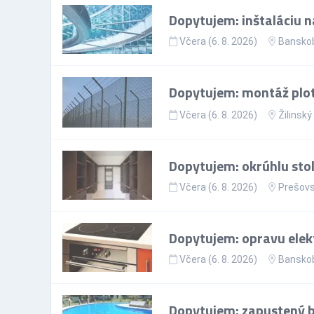
Dopytujem: inštaláciu n
Včera (6. 8. 2026)
Banskob
Dopytujem: montáž plo
Včera (6. 8. 2026)
Žilinský
Dopytujem: okrúhlu sto
Včera (6. 8. 2026)
Prešovs
Dopytujem: opravu elekt
Včera (6. 8. 2026)
Banskob
Dopytujem: zapustený ba