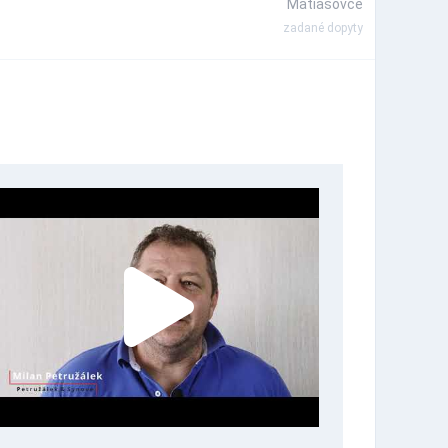
Matiašovce
zadané dopyty