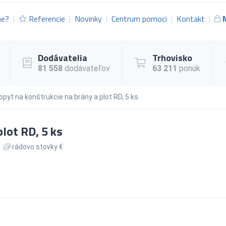
me?
Referencie
Novinky
Centrum pomoci
Kontakt
Dodávatelia
Trhovisko
81 558
dodávateľov
63 211
ponúk
opyt na konštrukcie na brány a plot RD, 5 ks
lot RD, 5 ks
rádovo stovky €