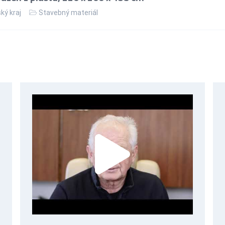
ký kraj
Stavebný materiál