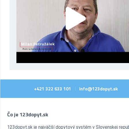
+421 322 633 101
info@123dopyt.sk
|
Čo je 123dopyt.sk
123dopyt.sk je najväčší dopytový systém v Slovenskej repub