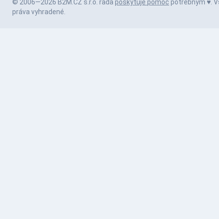
© 2006—2026 B2M.CZ s.r.o. rada
poskytuje pomoc
potrebným ♥️. V
práva vyhradené.