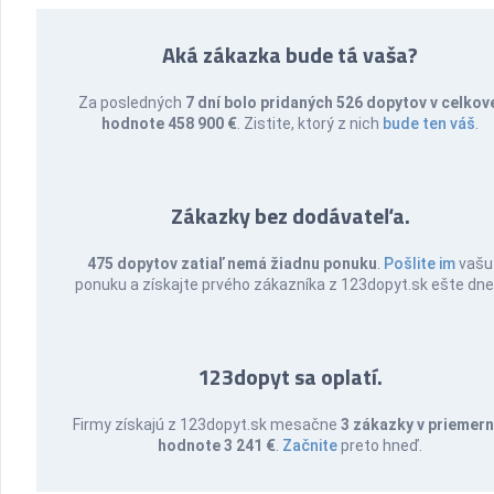
Aká zákazka bude tá vaša?
Za posledných
7 dní bolo pridaných 526 dopytov v celkov
hodnote 458 900 €
. Zistite, ktorý z nich
bude ten váš
.
Zákazky bez dodávateľa.
475 dopytov zatiaľ nemá žiadnu ponuku
.
Pošlite im
vašu
ponuku a získajte prvého zákazníka z 123dopyt.sk ešte dne
123dopyt sa oplatí.
Firmy získajú z 123dopyt.sk mesačne
3 zákazky v priemern
hodnote 3 241 €
.
Začnite
preto hneď.