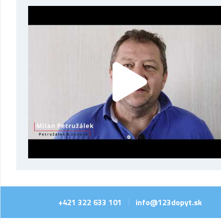
+421 322 633 101
info@123dopyt.sk
|