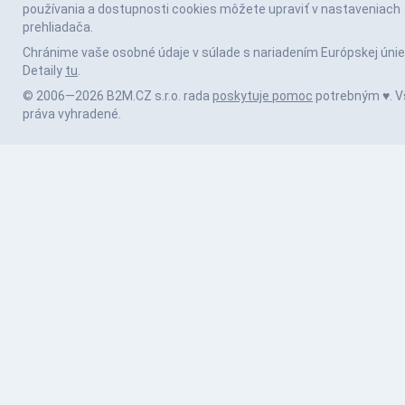
používania a dostupnosti cookies môžete upraviť v nastaveniach
prehliadača.
Chránime vaše osobné údaje v súlade s nariadením Európskej únie
Detaily
tu
.
© 2006—2026 B2M.CZ s.r.o. rada
poskytuje pomoc
potrebným ♥️. V
práva vyhradené.