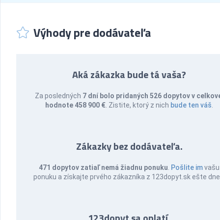
Výhody pre dodávateľa
Aká zákazka bude tá vaša?
Za posledných
7 dní bolo pridaných 526 dopytov v celkov
hodnote 458 900 €
. Zistite, ktorý z nich
bude ten váš
.
Zákazky bez dodávateľa.
471 dopytov zatiaľ nemá žiadnu ponuku
.
Pošlite im
vašu
ponuku a získajte prvého zákazníka z 123dopyt.sk ešte dne
123dopyt sa oplatí.