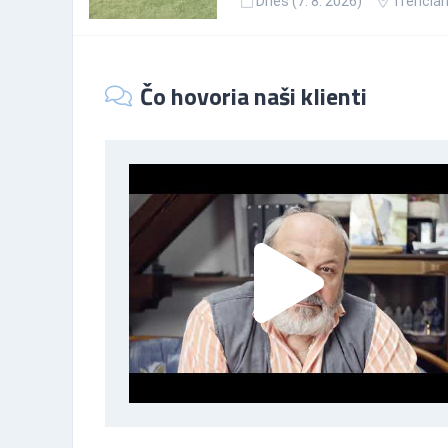
Dnes (7. 8. 2026)
Trenčian
Čo hovoria naši klienti