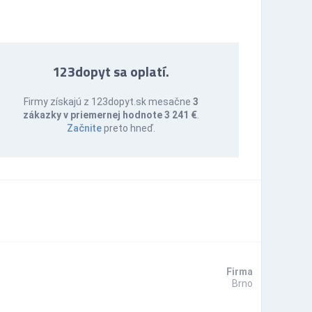
123dopyt sa oplatí.
Firmy získajú z 123dopyt.sk mesačne
3
zákazky v priemernej hodnote 3 241 €
.
Začnite
preto hneď.
Firma
Brno