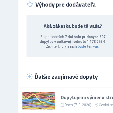
Výhody pre dodávateľa
Aká zákazka bude tá vaša?
Za posledných
7 dní bolo pridaných 607
dopytov v celkovej hodnote 1 178 975 €
.
Zistite, ktorý z nich
bude ten váš
.
Ďalšie zaujímavé dopyty
Dopytujem: výmenu stro
Dnes (7. 8. 2026)
Česká re