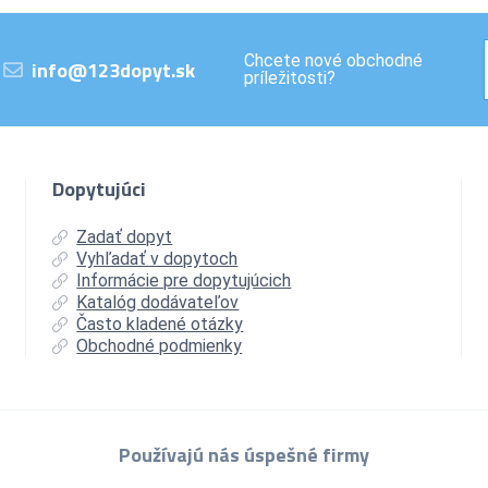
Chcete nové obchodné
info@123dopyt.sk
príležitosti?
Dopytujúci
Zadať dopyt
Vyhľadať v dopytoch
Informácie pre dopytujúcich
Katalóg dodávateľov
Často kladené otázky
Obchodné podmienky
Používajú nás úspešné firmy