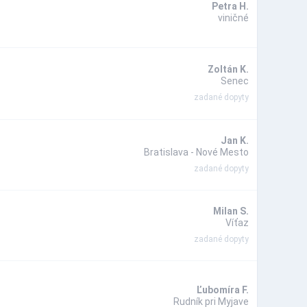
Petra H.
viničné
Zoltán K.
Senec
zadané dopyty
Jan K.
Bratislava - Nové Mesto
zadané dopyty
Milan S.
Víťaz
zadané dopyty
Ľubomíra F.
Rudník pri Myjave