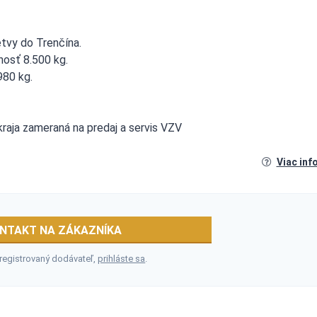
tvy do Trenčína.
osť 8.500 kg.
980 kg.
 kraja zameraná na predaj a servis VZV
Viac inf
NTAKT NA ZÁKAZNÍKA
 registrovaný dodávateľ,
prihláste sa
.