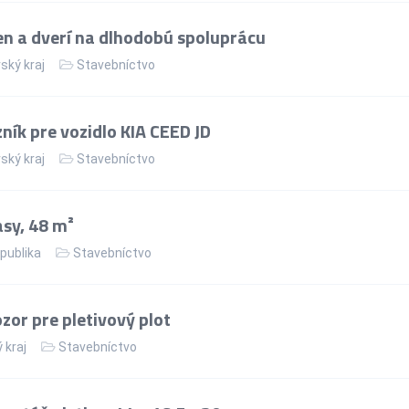
n a dverí na dlhodobú spoluprácu
ský kraj
Stavebníctvo
ík pre vozidlo KIA CEED JD
ský kraj
Stavebníctvo
asy, 48 m²
publika
Stavebníctvo
or pre pletivový plot
 kraj
Stavebníctvo