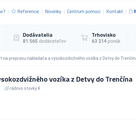
me?
Referencie
Novinky
Centrum pomoci
Kontakt
Dodávatelia
Trhovisko
81 565
dodávateľov
63 214
ponúk
t na prepravu nakladača a vysokozdvižného vozíka z Detvy do Trenčín
ysokozdvižného vozíka z Detvy do Trenčína
rádovo stovky €