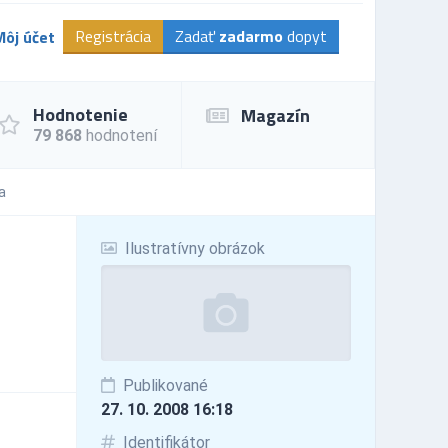
Registrácia
Zadať
zadarmo
dopyt
Môj účet
Hodnotenie
Magazín
79 868
hodnotení
a
Ilustratívny obrázok
Publikované
27. 10. 2008 16:18
Identifikátor