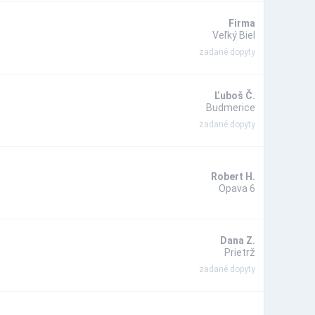
Firma
Veľký Biel
zadané dopyty
Ľuboš Č.
Budmerice
zadané dopyty
Robert H.
Opava 6
Dana Z.
Prietrž
zadané dopyty