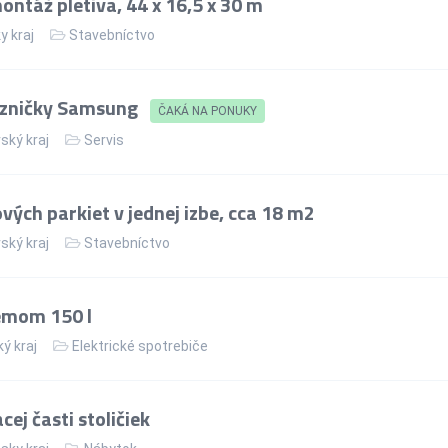
ntáž pletiva, 44 x 16,5 x 30 m
y kraj
Stavebníctvo
azničky Samsung
ČAKÁ NA PONUKY
ský kraj
Servis
ých parkiet v jednej izbe, cca 18 m2
ský kraj
Stavebníctvo
jemom 150 l
ý kraj
Elektrické spotrebiče
ej časti stoličiek