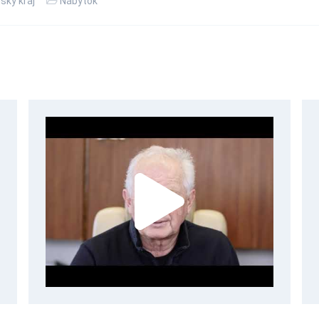
sky kraj
Nábytok