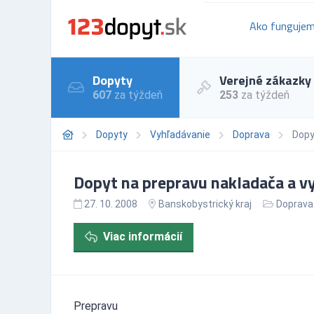
Ako funguje
Dopyty
Verejné zákazky
607
za týždeň
253
za týždeň
Dopyty
Vyhľadávanie
Doprava
Dopy
Dopyt na prepravu nakladača a v
27. 10. 2008
Banskobystrický kraj
Doprava
Viac informácií
Prepravu