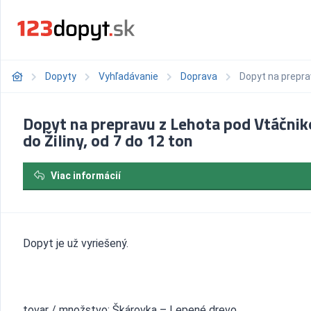
Dopyty
Vyhľadávanie
Doprava
Dopyt na prepra
Dopyt na prepravu z Lehota pod Vtáčni
do Žiliny, od 7 do 12 ton
Viac informácií
Dopyt je už vyriešený.
tovar / množstvo: Škárovka – Lepené drevo