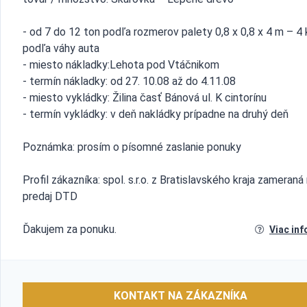
- od 7 do 12 ton podľa rozmerov palety 0,8 x 0,8 x 4 m – 4 
podľa váhy auta
- miesto nákladky:Lehota pod Vtáčnikom
- termín nákladky: od 27. 10.08 až do 4.11.08
- miesto vykládky: Žilina časť Bánová ul. K cintorínu
- termín vykládky: v deň nakládky prípadne na druhý deň
Poznámka: prosím o písomné zaslanie ponuky
Profil zákazníka: spol. s.r.o. z Bratislavského kraja zameraná
predaj DTD
Ďakujem za ponuku.
Viac inf
KONTAKT NA ZÁKAZNÍKA