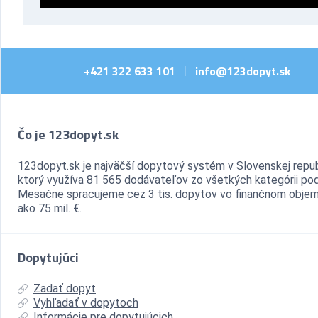
+421 322 633 101
info@123dopyt.sk
|
Čo je 123dopyt.sk
123dopyt.sk je najväčší dopytový systém v Slovenskej repub
ktorý využíva 81 565 dodávateľov zo všetkých kategórii pod
Mesačne spracujeme cez 3 tis. dopytov vo finančnom objem
ako 75 mil. €.
Dopytujúci
Zadať dopyt
Vyhľadať v dopytoch
Informácie pre dopytujúcich