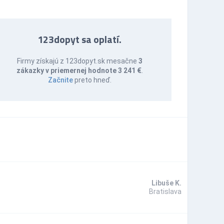
123dopyt sa oplatí.
Firmy získajú z 123dopyt.sk mesačne
3
zákazky v priemernej hodnote 3 241 €
.
Začnite
preto hneď.
Libuše K.
Bratislava