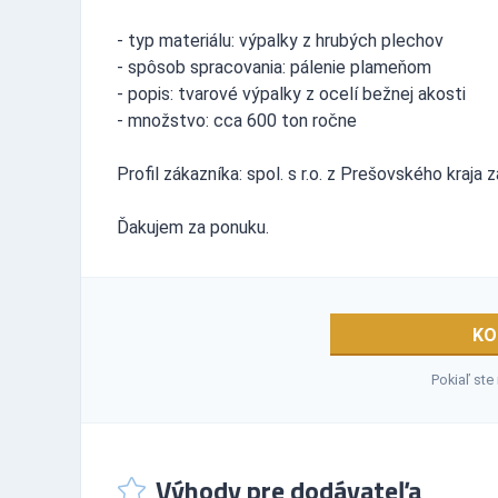
- typ materiálu: výpalky z hrubých plechov
- spôsob spracovania: pálenie plameňom
- popis: tvarové výpalky z ocelí bežnej akosti
- množstvo: cca 600 ton ročne
Profil zákazníka: spol. s r.o. z Prešovského kraj
Ďakujem za ponuku.
KO
Pokiaľ ste
Výhody pre dodávateľa