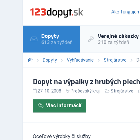
Ako funguje
Dopyty
Verejné zákazky
613
za týždeň
310
za týždeň
Dopyty
Vyhľadávanie
Strojárstvo
D
Dopyt na výpalky z hrubých plech
27. 10. 2008
Prešovský kraj
Strojárstvo
Viac informácií
Oceľové výrobky či služby