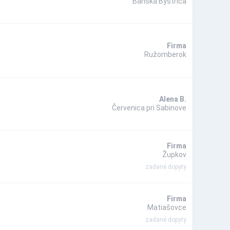
Banská Bystrica
Firma
Ružomberok
Alena B.
Červenica pri Sabinove
Firma
Župkov
zadané dopyty
Firma
Matiašovce
zadané dopyty