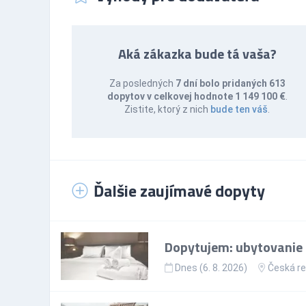
Aká zákazka bude tá vaša?
Za posledných
7 dní bolo pridaných 613
dopytov v celkovej hodnote 1 149 100 €
.
Zistite, ktorý z nich
bude ten váš
.
Ďalšie zaujímavé dopyty
Dopytujem: ubytovanie p
Dnes (6. 8. 2026)
Česká re