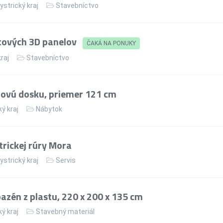
strický kraj
Stavebníctvo
tových 3D panelov
ČAKÁ NA PONUKY
kraj
Stavebníctvo
lovú dosku, priemer 121 cm
ý kraj
Nábytok
rickej rúry Mora
strický kraj
Servis
zén z plastu, 220 x 200 x 135 cm
ý kraj
Stavebný materiál