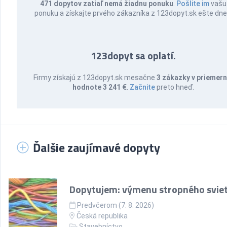
471 dopytov zatiaľ nemá žiadnu ponuku
.
Pošlite im
vašu
ponuku a získajte prvého zákazníka z 123dopyt.sk ešte dne
123dopyt sa oplatí.
Firmy získajú z 123dopyt.sk mesačne
3 zákazky v priemern
hodnote 3 241 €
.
Začnite
preto hneď.
Ďalšie zaujímavé dopyty
Dopytujem: výmenu stropného sviet
Predvčerom (7. 8. 2026)
Česká republika
Stavebníctvo