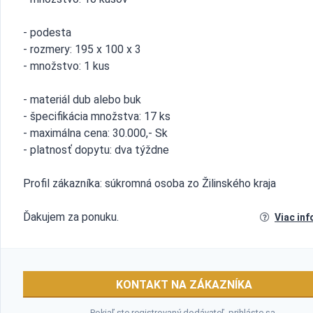
- podesta
- rozmery: 195 x 100 x 3
- množstvo: 1 kus
- materiál dub alebo buk
- špecifikácia množstva: 17 ks
- maximálna cena: 30.000,- Sk
- platnosť dopytu: dva týždne
Profil zákazníka: súkromná osoba zo Žilinského kraja
Ďakujem za ponuku.
Viac inf
KONTAKT NA ZÁKAZNÍKA
Pokiaľ ste registrovaný dodávateľ,
prihláste sa
.