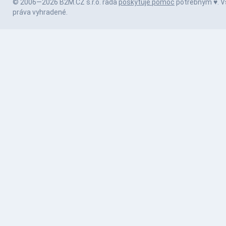
© 2006—2026 B2M.CZ s.r.o. rada
poskytuje pomoc
potrebným ♥️. V
práva vyhradené.