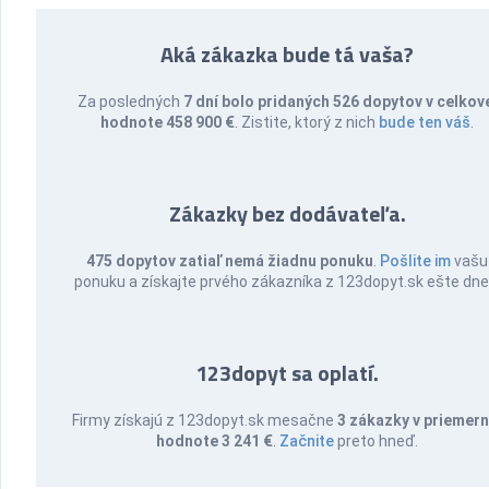
Aká zákazka bude tá vaša?
Za posledných
7 dní bolo pridaných 526 dopytov v celkov
hodnote 458 900 €
. Zistite, ktorý z nich
bude ten váš
.
Zákazky bez dodávateľa.
475 dopytov zatiaľ nemá žiadnu ponuku
.
Pošlite im
vašu
ponuku a získajte prvého zákazníka z 123dopyt.sk ešte dne
123dopyt sa oplatí.
Firmy získajú z 123dopyt.sk mesačne
3 zákazky v priemern
hodnote 3 241 €
.
Začnite
preto hneď.