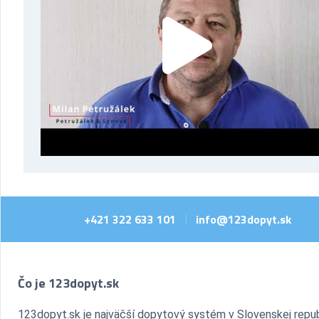
+421 322 633 101
info@123dopyt.sk
|
Čo je 123dopyt.sk
123dopyt.sk je najväčší dopytový systém v Slovenskej repub