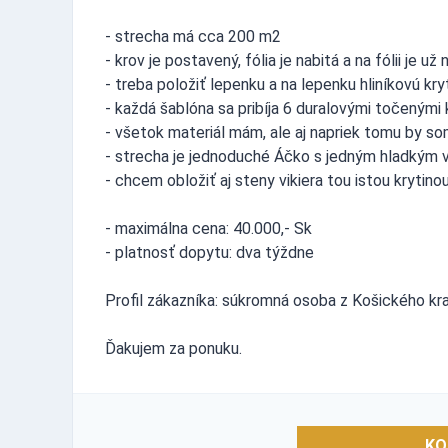
- strecha má cca 200 m2
- krov je postavený, fólia je nabitá a na fólii je u
- treba položiť lepenku a na lepenku hliníkovú kr
- každá šablóna sa pribíja 6 duralovými točenými 
- všetok materiál mám, ale aj napriek tomu by so
- strecha je jednoduché Áčko s jedným hladkým 
- chcem obložiť aj steny vikiera tou istou krytino
- maximálna cena: 40.000,- Sk
- platnosť dopytu: dva týždne
Profil zákazníka: súkromná osoba z Košického kra
Ďakujem za ponuku.
KO