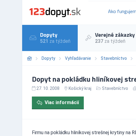
Ako funguje
Dopyty
Verejné zákazky
521
za týždeň
237
za týždeň
Dopyty
Vyhľadávanie
Stavebníctvo
Dopyt na pokládku hliníkovej str
27. 10. 2008
Košický kraj
Stavebníctvo
Viac informácií
Firmu na pokládku hliníkovej strešnej krytiny na 