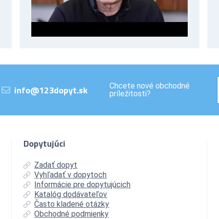
Chcete nové obchodné
info@123dopyt.sk
príležitosti?
Dopytujúci
Zadať dopyt
Vyhľadať v dopytoch
Informácie pre dopytujúcich
Katalóg dodávateľov
Často kladené otázky
Obchodné podmienky