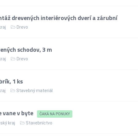
táž drevených interiérových dverí a zárubní
kraj
Drevo
ených schodov, 3 m
kraj
Drevo
rík, 1 ks
kraj
Stavebný materiál
 vane v byte
ČAKÁ NA PONUKY
ský kraj
Stavebníctvo