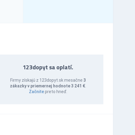
123dopyt sa oplatí.
Firmy získajú z 123dopyt.sk mesačne
3
zákazky v priemernej hodnote 3 241 €
.
Začnite
preto hneď.