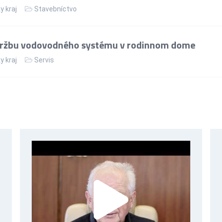
y kraj
Stavebníctvo
držbu vodovodného systému v rodinnom dome
y kraj
Servis