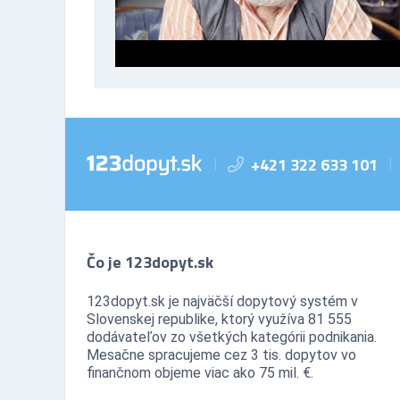
+421 322 633 101
|
|
Čo je 123dopyt.sk
123dopyt.sk je najväčší dopytový systém v
Slovenskej republike, ktorý využíva 81 555
dodávateľov zo všetkých kategórii podnikania.
Mesačne spracujeme cez 3 tis. dopytov vo
finančnom objeme viac ako 75 mil. €.