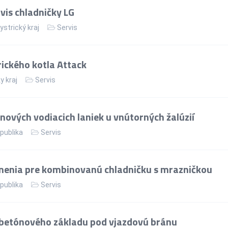
vis chladničky LG
strický kraj
Servis
rického kotla Attack
y kraj
Servis
ových vodiacich laniek u vnútorných žalúzií
publika
Servis
nenia pre kombinovanú chladničku s mrazničkou
publika
Servis
betónového základu pod vjazdovú bránu