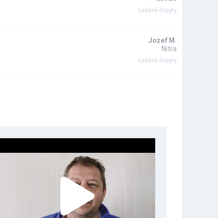
zadané dopyty
Jozef M.
Nitra
zadané dopyty