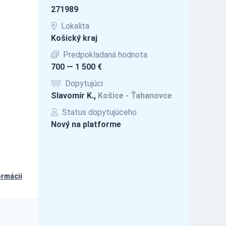
271989
Lokalita
Košický kraj
Predpokladaná hodnota
700 — 1 500 €
Dopytujúci
Slavomír K.,
Košice - Ťahanovce
Status dopytujúceho
Nový na platforme
ormácií