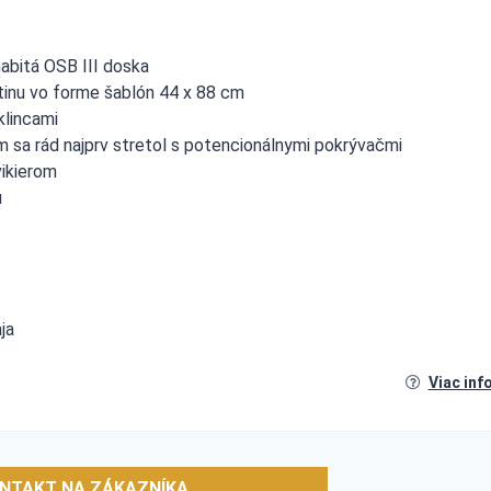
ž nabitá OSB III doska
ytinu vo forme šablón 44 x 88 cm
klincami
m sa rád najprv stretol s potencionálnymi pokrývačmi
vikierom
u
ja
Viac inf
NTAKT NA ZÁKAZNÍKA