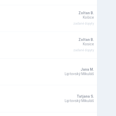
Zoltan B.
Košice
zadané dopyty
Zoltan B.
Kosice
zadané dopyty
Jana M.
Liptovský Mikuláš
Tatjana S.
Liptovský Mikuláš