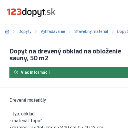
Dopyty
Vyhľadávanie
Stavebný materiál
Dopyt
Dopyt na drevený obklad na obloženie
sauny, 50 m2
Viac informácií
Drevené materiály
- typ: obklad
- materiál: topoľ
- rozmery: v - 260 cm, š - 8,10 cm, h - 10,12 cm