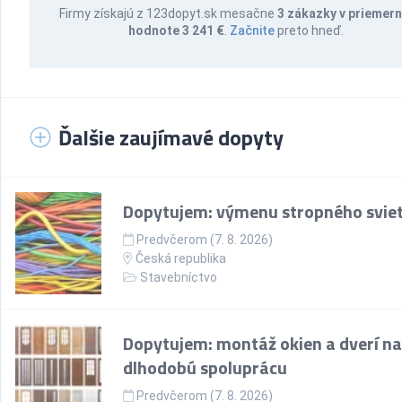
Firmy získajú z 123dopyt.sk mesačne
3 zákazky v priemern
hodnote 3 241 €
.
Začnite
preto hneď.
Ďalšie zaujímavé dopyty
Dopytujem: výmenu stropného sviet
Predvčerom (7. 8. 2026)
Česká republika
Stavebníctvo
Dopytujem: montáž okien a dverí na
dlhodobú spoluprácu
Predvčerom (7. 8. 2026)