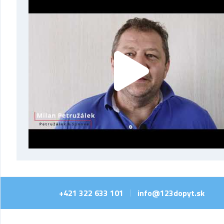
+421 322 633 101
info@123dopyt.sk
|