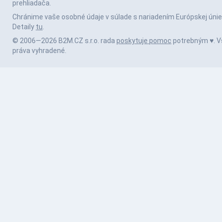
prehliadača.
Chránime vaše osobné údaje v súlade s nariadením Európskej únie
Detaily
tu
.
© 2006—2026 B2M.CZ s.r.o. rada
poskytuje pomoc
potrebným ♥️. V
práva vyhradené.