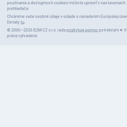
používania a dostupnosti cookies môžete upraviť v nastaveniach
prehliadača.
Chránime vaše osobné údaje v súlade s nariadením Európskej únie
Detaily
tu
.
© 2006—2026 B2M.CZ s.r.o. rada
poskytuje pomoc
potrebným ♥️. V
práva vyhradené.