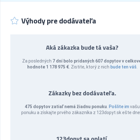
Výhody pre dodávateľa
Aká zákazka bude tá vaša?
Za posledných
7 dní bolo pridaných 607 dopytov v celkov
hodnote 1 178 975 €
. Zistite, ktorý z nich
bude ten váš
.
Zákazky bez dodávateľa.
475 dopytov zatiaľ nemá žiadnu ponuku
.
Pošlite im
vašu
ponuku a získajte prvého zákazníka z 123dopyt.sk ešte dne
123dopyt sa oplatí.