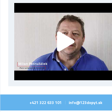
+421 322 633 101
info@123dopyt.sk
|