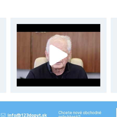
Chcete nové obchodné
info@123dopyt.sk
príležitosti?