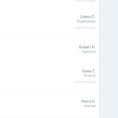
zadané dopyty
Ľuboš Č.
Budmerice
zadané dopyty
Robert H.
Opava 6
Dana Z.
Prietrž
zadané dopyty
Petra H.
viničné