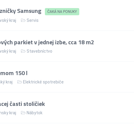
azničky Samsung
ČAKÁ NA PONUKY
vský kraj
Servis
ých parkiet v jednej izbe, cca 18 m2
vský kraj
Stavebníctvo
jemom 150 l
ký kraj
Elektrické spotrebiče
ej časti stoličiek
nsky kraj
Nábytok