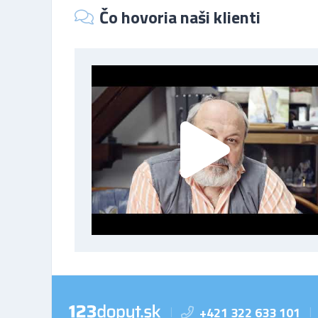
Čo hovoria naši klienti
+421 322 633 101
|
|