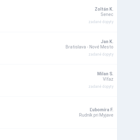
Zoltán K.
Senec
zadané dopyty
Jan K.
Bratislava - Nové Mesto
zadané dopyty
Milan S.
Víťaz
zadané dopyty
Ľubomíra F.
Rudník pri Myjave