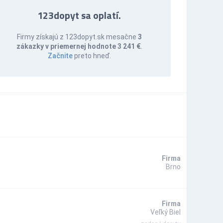
123dopyt sa oplatí.
Firmy získajú z 123dopyt.sk mesačne
3
zákazky v priemernej hodnote 3 241 €
.
Začnite
preto hneď.
Firma
Brno
Firma
Veľký Biel