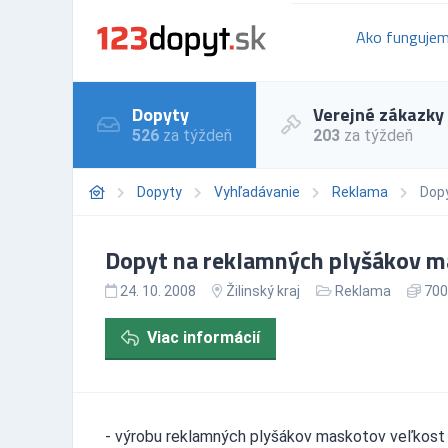
Ako funguje
Dopyty
Verejné zákazky
526
za týždeň
203
za týždeň
Dopyty
Vyhľadávanie
Reklama
Dopy
Dopyt na reklamných plyšákov ma
24. 10. 2008
Žilinský kraj
Reklama
700
Viac informácií
- výrobu reklamných plyšákov maskotov veľkost 