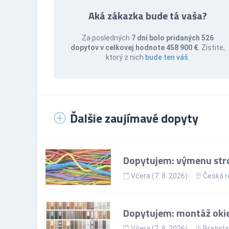
Aká zákazka bude tá vaša?
Za posledných
7 dní bolo pridaných 526
dopytov v celkovej hodnote 458 900 €
. Zistite,
ktorý z nich
bude ten váš
.
Ďalšie zaujímavé dopyty
Dopytujem: výmenu stro
Včera (7. 8. 2026)
Česká r
Dopytujem: montáž okie
Včera (7. 8. 2026)
Bratisla