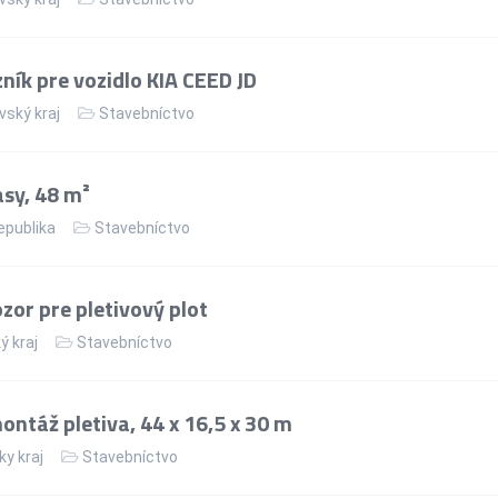
ík pre vozidlo KIA CEED JD
vský kraj
Stavebníctvo
asy, 48 m²
epublika
Stavebníctvo
or pre pletivový plot
ý kraj
Stavebníctvo
ntáž pletiva, 44 x 16,5 x 30 m
ky kraj
Stavebníctvo