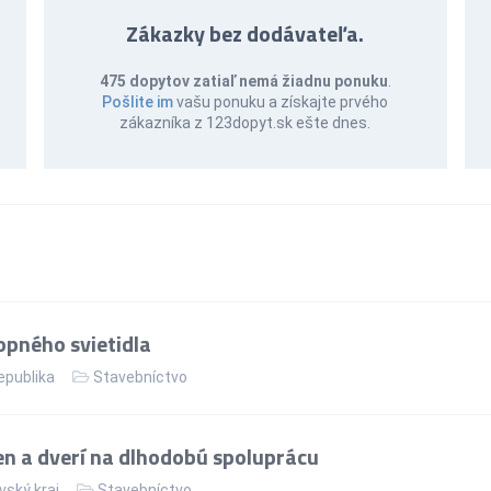
Zákazky bez dodávateľa.
475 dopytov zatiaľ nemá žiadnu ponuku
.
Pošlite im
vašu ponuku a získajte prvého
zákazníka z 123dopyt.sk ešte dnes.
pného svietidla
epublika
Stavebníctvo
n a dverí na dlhodobú spoluprácu
vský kraj
Stavebníctvo