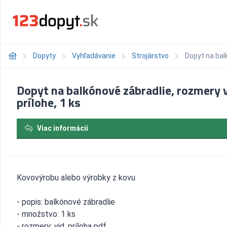
Dopyty
Vyhľadávanie
Strojárstvo
Dopyt na balk
Dopyt na balkónové zábradlie, rozmery 
prílohe, 1 ks
Viac informácií
Kovovýrobu alebo výrobky z kovu
- popis: balkónové zábradlie
- množstvo: 1 ks
- rozmery: vid. príloha pdf