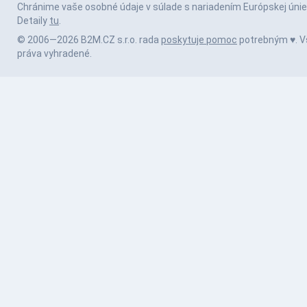
Chránime vaše osobné údaje v súlade s nariadením Európskej únie
Detaily
tu
.
© 2006—2026 B2M.CZ s.r.o. rada
poskytuje pomoc
potrebným ♥️. V
práva vyhradené.