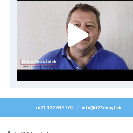
+421 322 633 101
info@123dopyt.sk
|