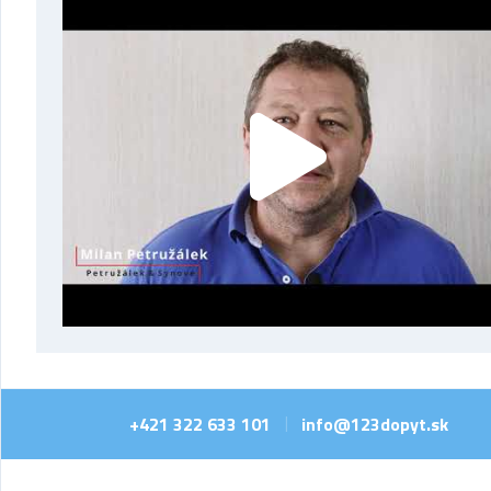
+421 322 633 101
info@123dopyt.sk
|