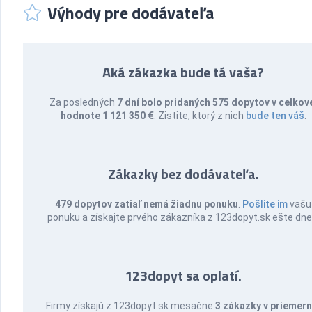
Výhody pre dodávateľa
Aká zákazka bude tá vaša?
Za posledných
7 dní bolo pridaných 575 dopytov v celkov
hodnote 1 121 350 €
. Zistite, ktorý z nich
bude ten váš
.
Zákazky bez dodávateľa.
479 dopytov zatiaľ nemá žiadnu ponuku
.
Pošlite im
vašu
ponuku a získajte prvého zákazníka z 123dopyt.sk ešte dne
123dopyt sa oplatí.
Firmy získajú z 123dopyt.sk mesačne
3 zákazky v priemern