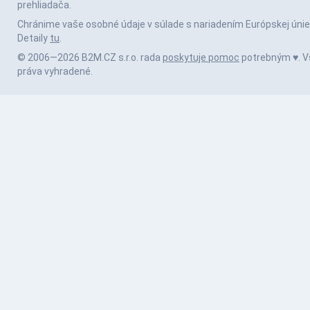
prehliadača.
Chránime vaše osobné údaje v súlade s nariadením Európskej únie
Detaily
tu
.
© 2006—2026 B2M.CZ s.r.o. rada
poskytuje pomoc
potrebným ♥️. V
práva vyhradené.