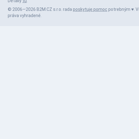
Detaily
tu
.
© 2006—2026 B2M.CZ s.r.o. rada
poskytuje pomoc
potrebným ♥️. V
práva vyhradené.