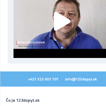
+421 322 633 101
info@123dopyt.sk
|
Čo je 123dopyt.sk