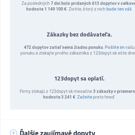
Za posledných
7 dní bolo pridaných 613 dopytov v celkov
hodnote 1 149 100 €
. Zistite, ktorý z nich
bude ten váš
.
Zákazky bez dodávateľa.
472 dopytov zatiaľ nemá žiadnu ponuku
.
Pošlite im
vašu
ponuku a získajte prvého zákazníka z 123dopyt.sk ešte dne
123dopyt sa oplatí.
Firmy získajú z 123dopyt.sk mesačne
3 zákazky v priemern
hodnote 3 241 €
.
Začnite
preto hneď.
Ďalšie zaujímavé dopyty