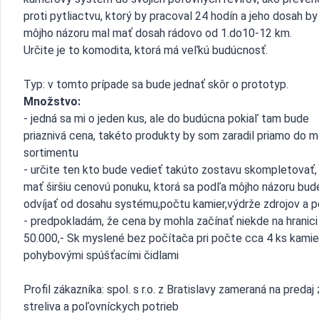
proti pytliactvu, ktorý by pracoval 24 hodín a jeho dosah b
môjho názoru mal mať dosah rádovo od 1.do10-12 km.
Určite je to komodita, ktorá má veľkú budúcnosť.
Typ: v tomto prípade sa bude jednať skôr o prototyp.
Množstvo:
- jedná sa mi o jeden kus, ale do budúcna pokiaľ tam bude
priaznivá cena, takéto produkty by som zaradil priamo do m
sortimentu
- určite ten kto bude vedieť takúto zostavu skompletovať,
mať širšiu cenovú ponuku, ktorá sa podľa môjho názoru bud
odvíjať od dosahu systému,počtu kamier,výdrže zdrojov a p
- predpokladám, že cena by mohla začínať niekde na hranici
50.000,- Sk myslené bez počítača pri počte cca 4 ks kamie
pohybovými spúšťacími čidlami
Profil zákazníka: spol. s r.o. z Bratislavy zameraná na predaj 
streliva a poľovníckych potrieb