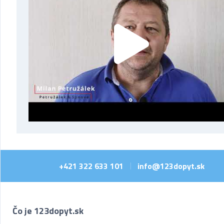
+421 322 633 101
info@123dopyt.sk
|
Čo je 123dopyt.sk