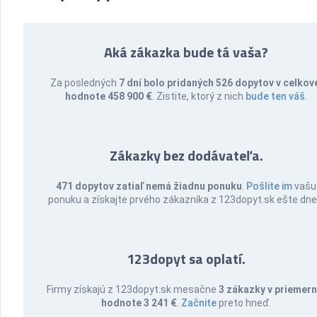
Aká zákazka bude tá vaša?
Za posledných
7 dní bolo pridaných 526 dopytov v celkov
hodnote 458 900 €
. Zistite, ktorý z nich
bude ten váš
.
Zákazky bez dodávateľa.
471 dopytov zatiaľ nemá žiadnu ponuku
.
Pošlite im
vašu
ponuku a získajte prvého zákazníka z 123dopyt.sk ešte dne
123dopyt sa oplatí.
Firmy získajú z 123dopyt.sk mesačne
3 zákazky v priemern
hodnote 3 241 €
.
Začnite
preto hneď.