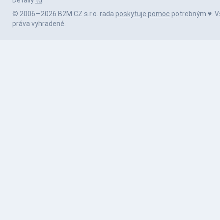
Detaily
tu
.
© 2006—2026 B2M.CZ s.r.o. rada
poskytuje pomoc
potrebným ♥️. V
práva vyhradené.