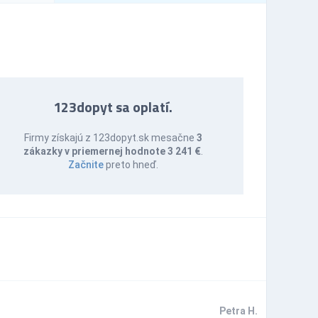
123dopyt sa oplatí.
Firmy získajú z 123dopyt.sk mesačne
3
zákazky v priemernej hodnote 3 241 €
.
Začnite
preto hneď.
Petra H.