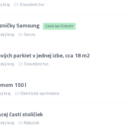
y kraj
Stavebníctvo
azničky Samsung
ČAKÁ NA PONUKY
ský kraj
Servis
ých parkiet v jednej izbe, cca 18 m2
ský kraj
Stavebníctvo
jemom 150 l
ý kraj
Elektrické spotrebiče
ej časti stoličiek
sky kraj
Nábytok