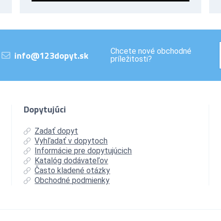
Chcete nové obchodné
info@123dopyt.sk
príležitosti?
Dopytujúci
Zadať dopyt
Vyhľadať v dopytoch
Informácie pre dopytujúcich
Katalóg dodávateľov
Často kladené otázky
Obchodné podmienky