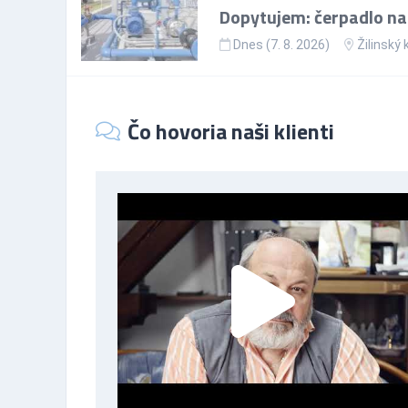
Dopytujem: čerpadlo na
Dnes (7. 8. 2026)
Žilinský 
Čo hovoria naši klienti