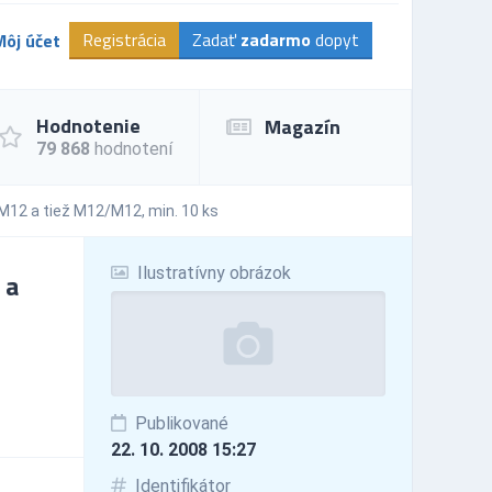
Registrácia
Zadať
zadarmo
dopyt
Môj účet
Hodnotenie
Magazín
79 868
hodnotení
M12 a tiež M12/M12, min. 10 ks
Ilustratívny obrázok
 a
Publikované
22. 10. 2008 15:27
Identifikátor