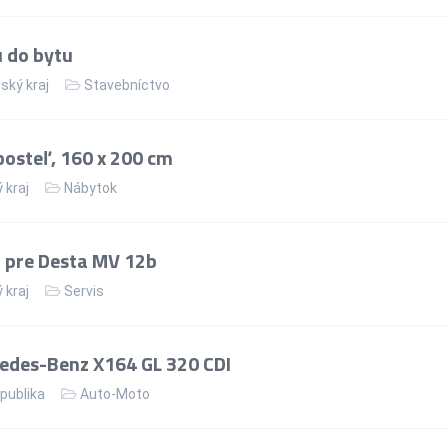
u do bytu
ský kraj
Stavebníctvo
osteľ, 160 x 200 cm
 kraj
Nábytok
 pre Desta MV 12b
 kraj
Servis
edes-Benz X164 GL 320 CDI
publika
Auto-Moto