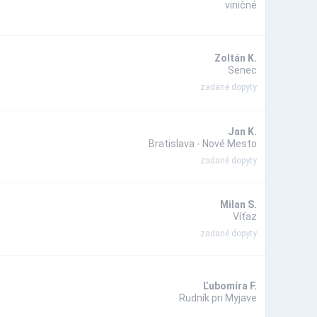
viničné
Zoltán K.
Senec
zadané dopyty
Jan K.
Bratislava - Nové Mesto
zadané dopyty
Milan S.
Víťaz
zadané dopyty
Ľubomíra F.
Rudník pri Myjave