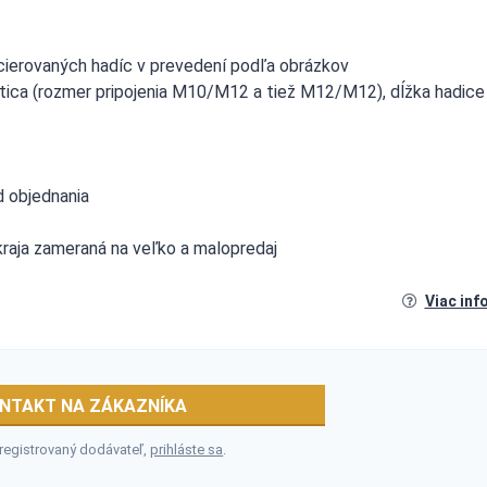
ncierovaných hadíc v prevedení podľa obrázkov
atica (rozmer pripojenia M10/M12 a tiež M12/M12), dĺžka hadice
d objednania
 kraja zameraná na veľko a malopredaj
Viac inf
NTAKT NA ZÁKAZNÍKA
 registrovaný dodávateľ,
prihláste sa
.