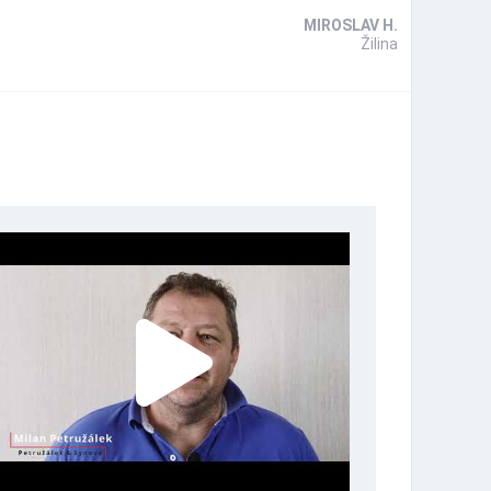
MIROSLAV H.
Žilina