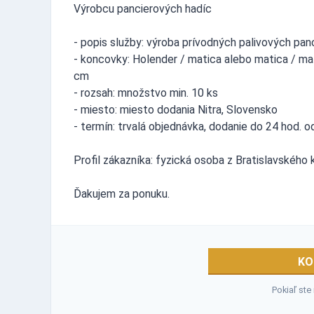
Výrobcu pancierových hadíc
- popis služby: výroba prívodných palivových pa
- koncovky: Holender / matica alebo matica / m
cm
- rozsah: množstvo min. 10 ks
- miesto: miesto dodania Nitra, Slovensko
- termín: trvalá objednávka, dodanie do 24 hod. o
Profil zákazníka: fyzická osoba z Bratislavského
Ďakujem za ponuku.
KO
Pokiaľ ste