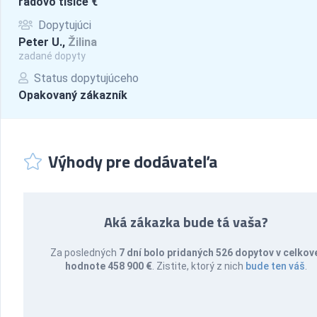
rádovo tisíce €
Dopytujúci
Peter U.,
Žilina
zadané dopyty
Status dopytujúceho
Opakovaný zákazník
Výhody pre dodávateľa
Aká zákazka bude tá vaša?
Za posledných
7 dní bolo pridaných 526 dopytov v celkov
hodnote 458 900 €
. Zistite, ktorý z nich
bude ten váš
.