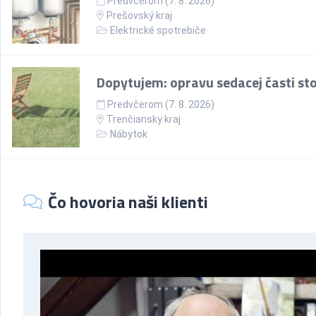
Predvčerom (7. 8. 2026)
Prešovský kraj
Elektrické spotrebiče
Dopytujem: opravu sedacej časti sto
Predvčerom (7. 8. 2026)
Trenčiansky kraj
Nábytok
Čo hovoria naši klienti