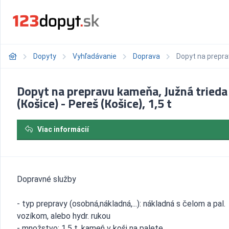
Dopyty
Vyhľadávanie
Doprava
Dopyt na preprav
Dopyt na prepravu kameňa, Južná trieda
(Košice) - Pereš (Košice), 1,5 t
Viac informácií
Dopravné služby
- typ prepravy (osobná,nákladná,...): nákladná s čelom a pal.
vozíkom, alebo hydr. rukou
- množstvo: 1,5 t, kameň v koši na palete