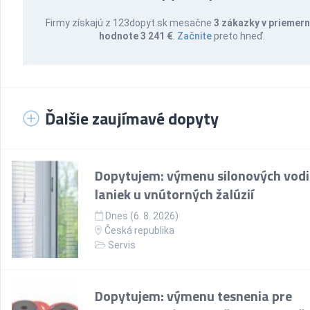
Firmy získajú z 123dopyt.sk mesačne
3 zákazky v priemern
hodnote 3 241 €
.
Začnite
preto hneď.
Ďalšie zaujímavé dopyty
Dopytujem: výmenu silonových vodi
laniek u vnútorných žalúzií
Dnes (6. 8. 2026)
Česká republika
Servis
Dopytujem: výmenu tesnenia pre