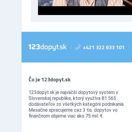
+421 322 633 101
|
|
Čo je 123dopyt.sk
123dopyt.sk je najväčší dopytový systém v
Slovenskej republike, ktorý využíva 81 565
dodávateľov zo všetkých kategórii podnikania.
Mesačne spracujeme cez 3 tis. dopytov vo
finančnom objeme viac ako 75 mil. €.