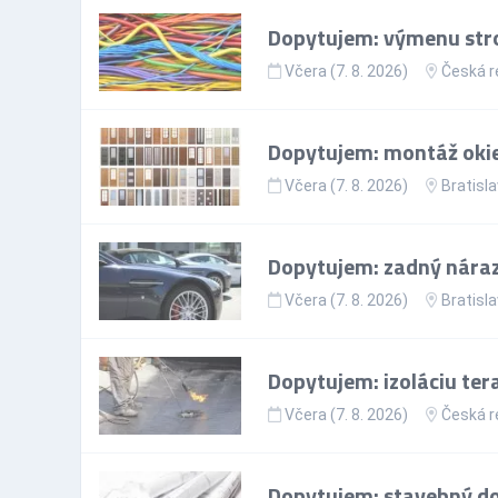
Dopytujem: výmenu stro
Včera (7. 8. 2026)
Česká r
Dopytujem: montáž okie
Včera (7. 8. 2026)
Bratisla
Dopytujem: zadný nárazn
Včera (7. 8. 2026)
Bratisla
Dopytujem: izoláciu ter
Včera (7. 8. 2026)
Česká r
Dopytujem: stavebný doz