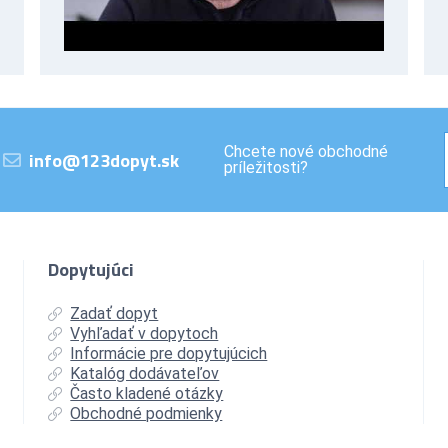
Chcete nové obchodné
info@123dopyt.sk
príležitosti?
Dopytujúci
Zadať dopyt
Vyhľadať v dopytoch
Informácie pre dopytujúcich
Katalóg dodávateľov
Často kladené otázky
Obchodné podmienky