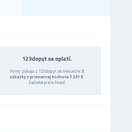
123dopyt sa oplatí.
Firmy získajú z 123dopyt.sk mesačne
3
zákazky v priemernej hodnote 3 241 €
.
Začnite
preto hneď.