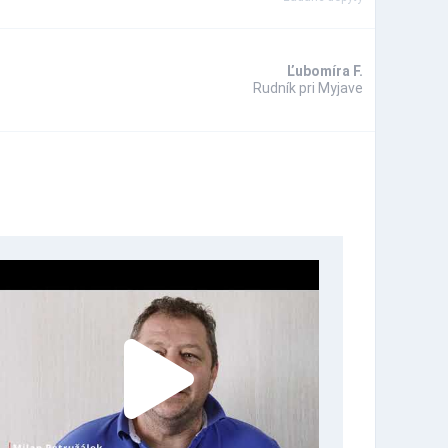
Ľubomíra F.
Rudník pri Myjave