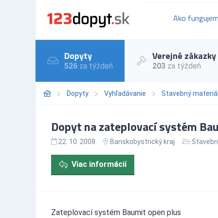
Ako funguje
Dopyty
Verejné zákazky
526
za týždeň
203
za týždeň
Dopyty
Vyhľadávanie
Stavebný materiá
Dopyt na zateplovací systém Bau
22. 10. 2008
Banskobystrický kraj
Stavebn
Viac informácií
Zateplovací systém Baumit open plus