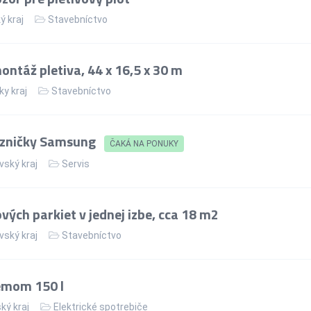
ý kraj
Stavebníctvo
ntáž pletiva, 44 x 16,5 x 30 m
ky kraj
Stavebníctvo
azničky Samsung
ČAKÁ NA PONUKY
vský kraj
Servis
ých parkiet v jednej izbe, cca 18 m2
vský kraj
Stavebníctvo
jemom 150 l
ký kraj
Elektrické spotrebiče