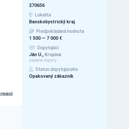
270656
Lokalita
Banskobystrický kraj
Predpokladaná hodnota
1 500 — 7 000 €
Dopytujúci
Ján U.,
Krupina
zadané dopyty
Status dopytujúceho
Opakovaný zákazník
ormácií