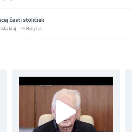
ej časti stoličiek
nsky kraj
Nábytok