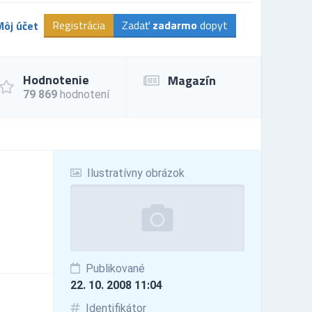
Registrácia
Zadať
zadarmo
dopyt
Môj účet
Hodnotenie
Magazín
79 869
hodnotení
Ilustratívny obrázok
Publikované
22. 10. 2008 11:04
Identifikátor