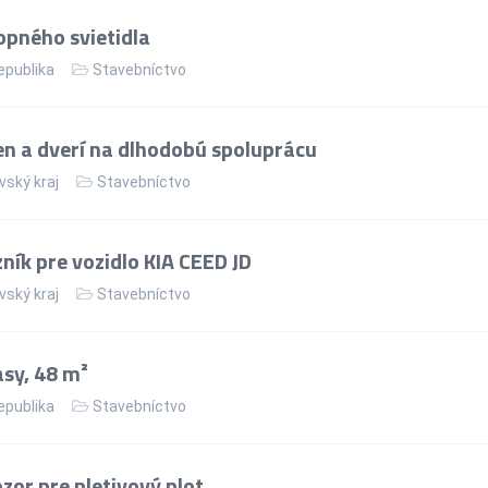
pného svietidla
epublika
Stavebníctvo
n a dverí na dlhodobú spoluprácu
vský kraj
Stavebníctvo
ík pre vozidlo KIA CEED JD
vský kraj
Stavebníctvo
asy, 48 m²
epublika
Stavebníctvo
or pre pletivový plot