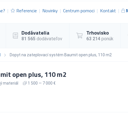
me?
Referencie
Novinky
Centrum pomoci
Kontakt
Dodávatelia
Trhovisko
81 565
dodávateľov
63 214
ponúk
l
Dopyt na zateplovací systém Baumit open plus, 110 m2
mit open plus, 110 m2
ý materiál
1 500 — 7 000 €