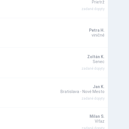
Prietrž
zadané dopyty
Petra H.
viničné
Zoltán K.
Senec
zadané dopyty
Jan K.
Bratislava - Nové Mesto
zadané dopyty
Milan S.
Víťaz
zadané dopyty