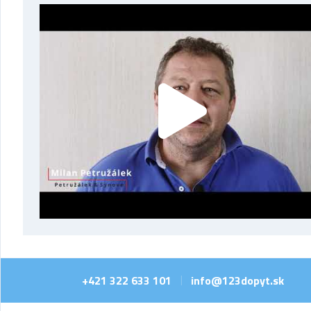
+421 322 633 101
info@123dopyt.sk
|