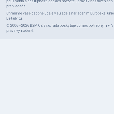
používania a dostupnosti cookies môžete upraviť v nastaveniach
prehliadača.
Chránime vaše osobné údaje v súlade s nariadením Európskej únie
Detaily
tu
.
© 2006—2026 B2M.CZ s.r.o. rada
poskytuje pomoc
potrebným ♥️. V
práva vyhradené.