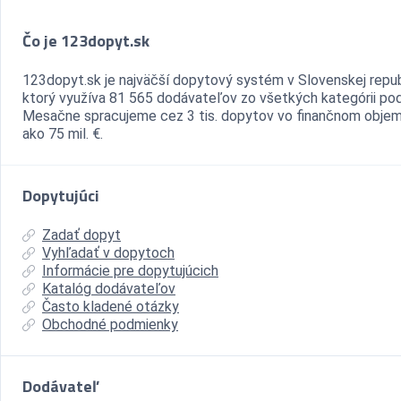
Čo je 123dopyt.sk
123dopyt.sk je najväčší dopytový systém v Slovenskej repub
ktorý využíva 81 565 dodávateľov zo všetkých kategórii pod
Mesačne spracujeme cez 3 tis. dopytov vo finančnom objem
ako 75 mil. €.
Dopytujúci
Zadať dopyt
Vyhľadať v dopytoch
Informácie pre dopytujúcich
Katalóg dodávateľov
Často kladené otázky
Obchodné podmienky
Dodávateľ